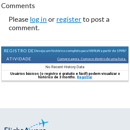
Comments
Please
log in
or
register
to post a
comment.
REGISTRO DE
Deseja um histórico completo para N89LW a partir de 1998?
ATIVIDADE
Compre agora. Comece dentro de uma hora.
No Recent History Data
Usuários básicos (o registro é gratuito e fácil!) podem visualizar o
histórico de 3 months.
Registrar