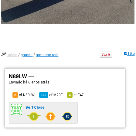
Like
média
/
grande
/
tamanho real
N89LW —
Enviado há
6 anos atrás
of N89LW
of
M20F
at
F47
2
168
4
Bert Close