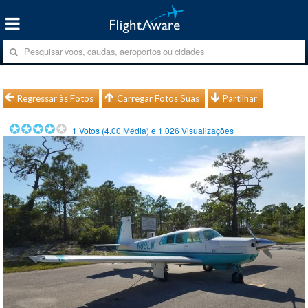
Regressar às Fotos
Carregar Fotos Suas
Partilhar
1
Votos (
4.00
Média) e
1.026
Visualizações