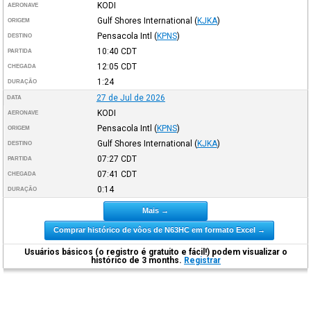
KODI
AERONAVE
Gulf Shores International
(
KJKA
)
ORIGEM
Pensacola Intl
(
KPNS
)
DESTINO
10:40
CDT
PARTIDA
12:05
CDT
CHEGADA
1:24
DURAÇÃO
27 de Jul de 2026
DATA
KODI
AERONAVE
Pensacola Intl
(
KPNS
)
ORIGEM
Gulf Shores International
(
KJKA
)
DESTINO
07:27
CDT
PARTIDA
07:41
CDT
CHEGADA
0:14
DURAÇÃO
Mais →
Comprar histórico de vôos de N63HC em formato Excel →
Usuários básicos (o registro é gratuito e fácil!) podem visualizar o
histórico de 3 months.
Registrar