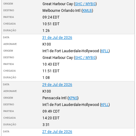
Great Harbour Cay
(
GHC / MYBG
)
ORIGEM
Melbourne Orlando Intl
(
KMLB
)
DESTINO
09:24
EDT
PARTIDA
10:51
EDT
CHEGADA
1:26
DURAÇÃO
31 de Jul de 2026
DATA
K100
AERONAVE
Int'l de Fort Lauderdale-Hollywood
(
KFLL
)
ORIGEM
Great Harbour Cay
(
GHC / MYBG
)
DESTINO
10:43
EDT
PARTIDA
11:51
EDT
CHEGADA
1:08
DURAÇÃO
29 de Jul de 2026
DATA
K100
AERONAVE
Pensacola Intl
(
KPNS
)
ORIGEM
Int'l de Fort Lauderdale-Hollywood
(
KFLL
)
DESTINO
09:49
CDT
PARTIDA
14:20
EDT
CHEGADA
3:31
DURAÇÃO
27 de Jul de 2026
DATA