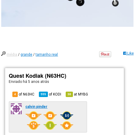
Like
média
/
grande
/
tamanho real
Quest Kodiak (N63HC)
Enviado há
5 anos atrás
of N63HC
of
KODI
at
MYBG
4
555
38
calvin pinder