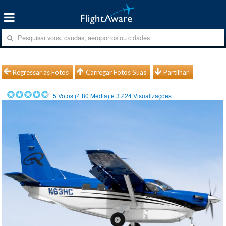
Regressar às Fotos
Carregar Fotos Suas
Partilhar
5
Votos (
4.80
Média) e
3.224
Visualizações