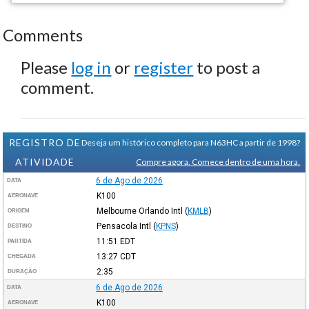
Comments
Please
log in
or
register
to post a
comment.
REGISTRO DE
Deseja um histórico completo para N63HC a partir de 1998?
ATIVIDADE
Compre agora. Comece dentro de uma hora.
6 de Ago de 2026
DATA
K100
AERONAVE
Melbourne Orlando Intl
(
KMLB
)
ORIGEM
Pensacola Intl
(
KPNS
)
DESTINO
11:51
EDT
PARTIDA
13:27
CDT
CHEGADA
2:35
DURAÇÃO
6 de Ago de 2026
DATA
K100
AERONAVE