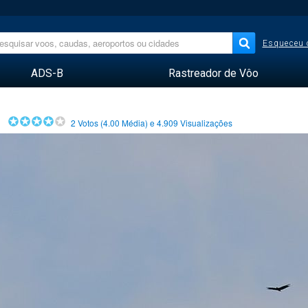
Esqueceu 
ADS-B
Rastreador de Vôo
2
Votos (
4.00
Média) e
4.909
Visualizações