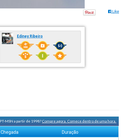
Like
Ediney Ribeiro
 PT-MSN a partir de 1998?
Compre agora. Comece dentro de uma hora.
Chegada
Duração