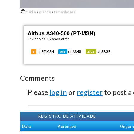
média
/
grande
/
tamanho real
Airbus A340-500 (PT-MSN)
Enviado há
15 anos atrás
of PT-MSN
of
A345
at
SBGR
6
506
2733
Comments
Please
log in
or
register
to post a
REGISTRO DE ATIVIDADE
Data
Aeronave
Orige