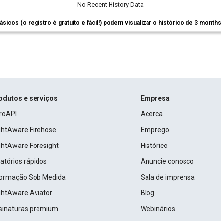
No Recent History Data
ásicos (o registro é gratuito e fácil!) podem visualizar o histórico de 3 month
odutos e serviços
Empresa
roAPI
Acerca
ightAware Firehose
Emprego
ightAware Foresight
Histórico
atórios rápidos
Anuncie conosco
formação Sob Medida
Sala de imprensa
ightAware Aviator
Blog
sinaturas premium
Webinários