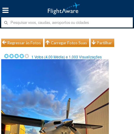
Regressar às Fotos
Carregar Fotos Suas
Partilhar
1
Votos (
4.00
Média) e
1.003
Visualizações