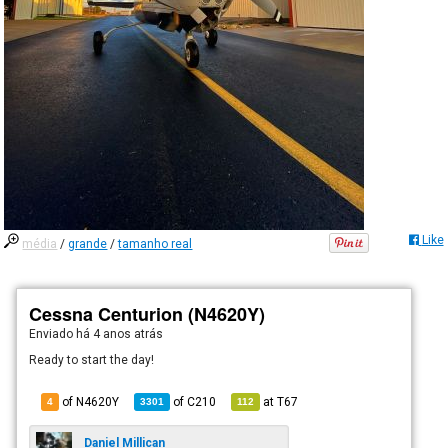
Like
média
/
grande
/
tamanho real
Cessna Centurion (N4620Y)
Enviado há
4 anos atrás
Ready to start the day!
of N4620Y
of
C210
at
T67
4
3301
112
Daniel Millican