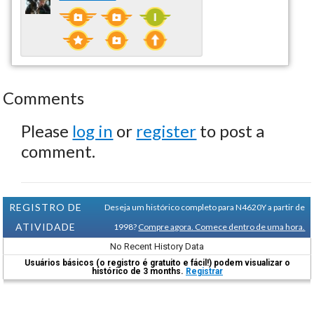
Comments
Please
log in
or
register
to post a
comment.
REGISTRO DE
Deseja um histórico completo para N4620Y a partir de
ATIVIDADE
1998?
Compre agora. Comece dentro de uma hora.
No Recent History Data
Usuários básicos (o registro é gratuito e fácil!) podem visualizar o
histórico de 3 months.
Registrar