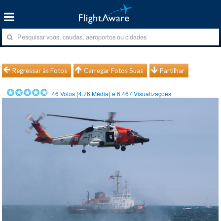
Regressar às Fotos
Carregar Fotos Suas
Partilhar
46
Votos (
4.76
Média) e
6.467
Visualizações