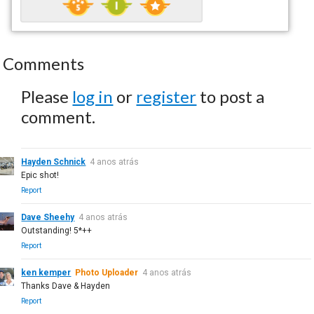
Comments
Please
log in
or
register
to post a
comment.
Hayden Schnick
4 anos atrás
Epic shot!
Report
Dave Sheehy
4 anos atrás
Outstanding! 5*++
Report
ken kemper
Photo Uploader
4 anos atrás
Thanks Dave & Hayden
Report