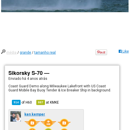
Like
média
/
grande
/
tamanho real
Sikorsky S-70 —
Enviado há
4 anos atrás
Coast Guard Demo along Milwaukee Lakefront with US Coast
Guard Mobile Bay Buoy Tender & Ice Breaker Ship in background.
of
H60
at
KMKE
914
887
ken kemper