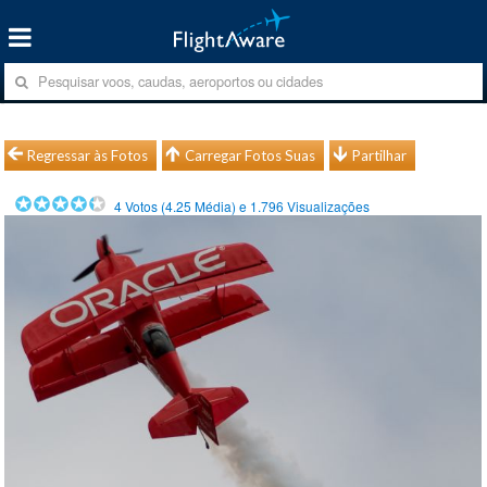
Regressar às Fotos
Carregar Fotos Suas
Partilhar
4
Votos (
4.25
Média) e
1.796
Visualizações