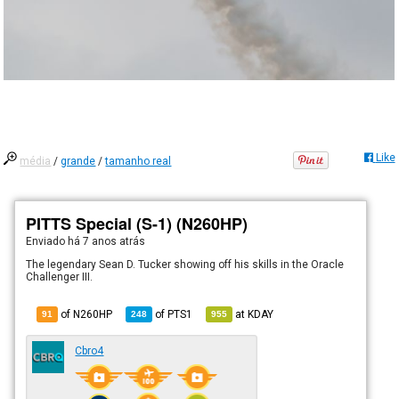
Like
média
/
grande
/
tamanho real
PITTS Special (S-1) (N260HP)
Enviado há
7 anos atrás
The legendary Sean D. Tucker showing off his skills in the Oracle
Challenger III.
of N260HP
of
PTS1
at
KDAY
91
248
955
Cbro4