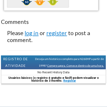
Comments
Please
log in
or
register
to post a
comment.
REGISTRO DE
Deseja um histórico completo para N260HP a partir de
ATIVIDADE
1998?
Compre agora. Comece dentro de uma hora.
No Recent History Data
Usuários básicos (o registro é gratuito e fácil!) podem visualizar o
histórico de 3 months.
Registrar