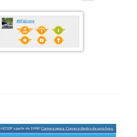
AtlFalcons
a N25DF a partir de 1998?
Compre agora. Comece dentro de uma hora.