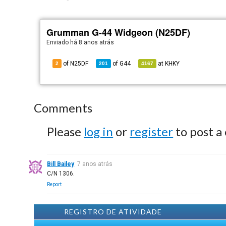
Grumman G-44 Widgeon (N25DF)
Enviado há
8 anos atrás
of N25DF
of
G44
at
KHKY
2
201
4167
Comments
Please
log in
or
register
to post a
Bill Bailey
7 anos atrás
C/N 1306.
Report
REGISTRO DE ATIVIDADE