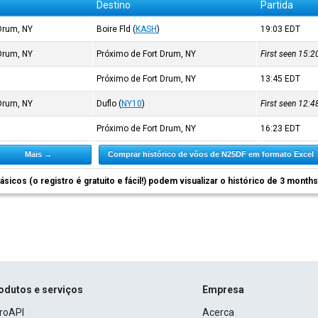
Destino
Partida
Drum, NY
Boire Fld
(
KASH
)
19:03
EDT
Drum, NY
Próximo de Fort Drum, NY
First seen 15:
Próximo de Fort Drum, NY
13:45
EDT
Drum, NY
Duflo
(
NY10
)
First seen 12:
Próximo de Fort Drum, NY
16:23
EDT
Mais →
Comprar histórico de vôos de N25DF em formato Excel
ásicos (o registro é gratuito e fácil!) podem visualizar o histórico de 3 month
odutos e serviços
Empresa
roAPI
Acerca