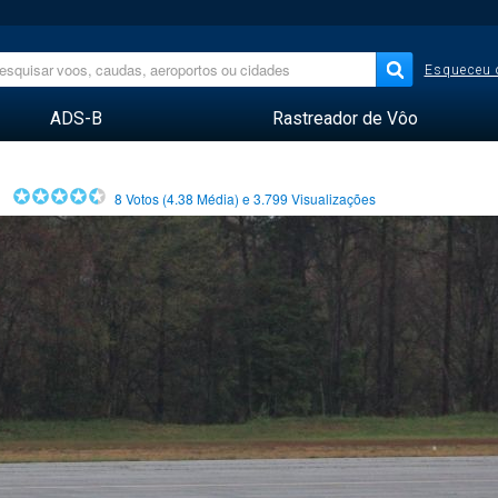
Esqueceu 
ADS-B
Rastreador de Vôo
8
Votos (
4.38
Média) e
3.799
Visualizações