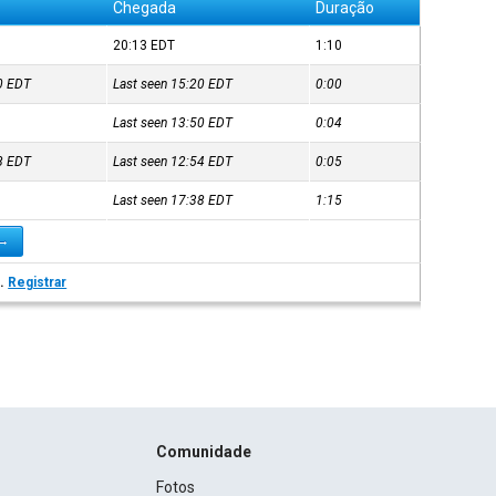
Chegada
Duração
20:13
EDT
1:10
20
EDT
Last seen 15:20
EDT
0:00
Last seen 13:50
EDT
0:04
48
EDT
Last seen 12:54
EDT
0:05
Last seen 17:38
EDT
1:15
 →
s.
Registrar
Comunidade
Fotos