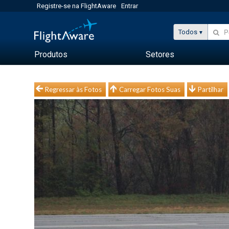
Registre-se na FlightAware
Entrar
Todos
Produtos
Setores
Regressar às Fotos
Carregar Fotos Suas
Partilhar