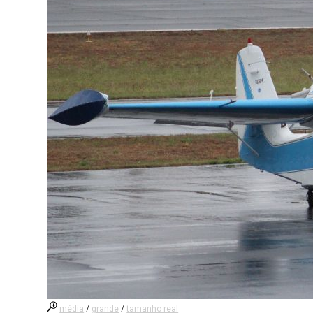
média
/
grande
/
tamanho real