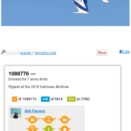
Like
média
/
grande
/
tamanho real
1088776 —
Enviado há
7 anos atrás
Flypast at the 2018 Gatineau Airshow.
of 1088776
of
FA18
at
CYND
1
448
514
Dirk Fierens