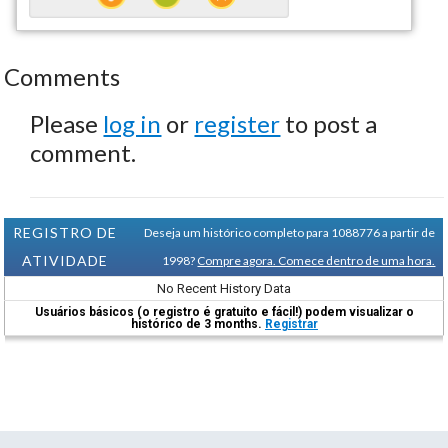
Comments
Please
log in
or
register
to post a
comment.
REGISTRO DE
Deseja um histórico completo para 1088776 a partir de
ATIVIDADE
1998?
Compre agora. Comece dentro de uma hora.
No Recent History Data
Usuários básicos (o registro é gratuito e fácil!) podem visualizar o
histórico de 3 months.
Registrar