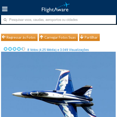
Regressar às Fotos
Carregar Fotos Suas
Partilhar
8
Votos (
4.25
Média) e
3.049
Visualizações