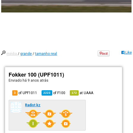
Like
média
/
grande
/
tamanho real
Fokker 100 (UPF1011)
Enviado há
9 anos atrás
of UPF1011
of
F100
at
UAAA
3
2223
172
Radist kz