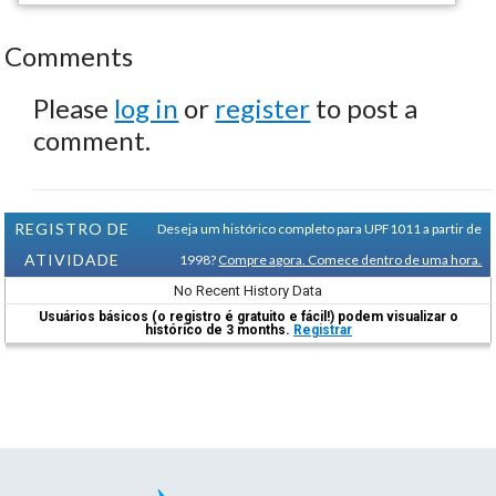
Comments
Please
log in
or
register
to post a
comment.
REGISTRO DE
Deseja um histórico completo para UPF1011 a partir de
ATIVIDADE
1998?
Compre agora. Comece dentro de uma hora.
No Recent History Data
Usuários básicos (o registro é gratuito e fácil!) podem visualizar o
histórico de 3 months.
Registrar