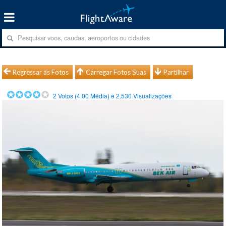
Regressar às Fotos
Carregar Fotos Suas
Partilhar
2
Votos (
4.00
Média) e
2.530
Visualizações