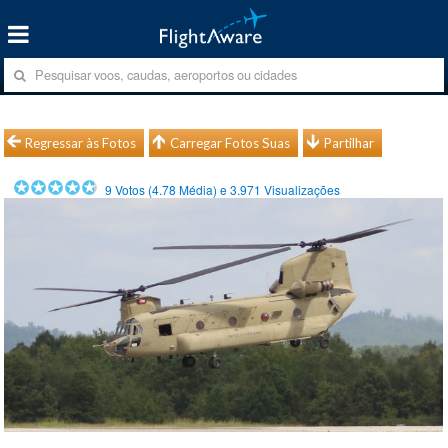
Regressar às Fotos
Carregar Fotos Suas
Partilhar
9
Votos (
4.78
Média) e
3.971
Visualizações