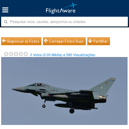
Regressar às Fotos
Carregar Fotos Suas
Partilhar
0
Votos (
0.00
Média) e
580
Visualizações