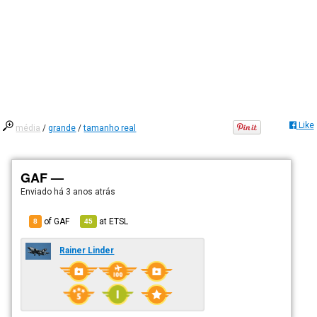
Like
média
/
grande
/
tamanho real
GAF —
Enviado há
3 anos atrás
of GAF
at
ETSL
8
45
Rainer Linder