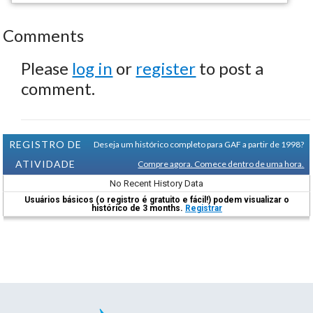
Comments
Please
log in
or
register
to post a
comment.
REGISTRO DE
Deseja um histórico completo para GAF a partir de 1998?
ATIVIDADE
Compre agora. Comece dentro de uma hora.
No Recent History Data
Usuários básicos (o registro é gratuito e fácil!) podem visualizar o
histórico de 3 months.
Registrar