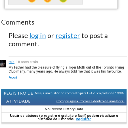
Comments
Please
log in
or
register
to post a
comment.
raib
10 anos atrás
My Father had the pleasure of flying a Tiger Moth out of the Toronto Flying
Club many, many years ago. He always told me that it was his favourite.
Report
REGISTRO DE
Deseja um histórico completo para F-AZEY a partir de 1998?
ATIVIDADE
Compre agora. Comece dentro de uma hora.
No Recent History Data
Usuários básicos (o registro é gratuito e fácil!) podem visualizar o
histórico de 3 months.
Registrar