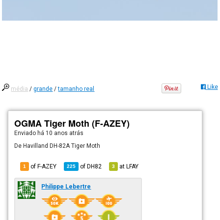
Like
média
/
grande
/
tamanho real
OGMA Tiger Moth (F-AZEY)
Enviado há
10 anos atrás
De Havilland DH-82A Tiger Moth
of F-AZEY
of
DH82
at
LFAY
1
225
3
Philippe Lebertre