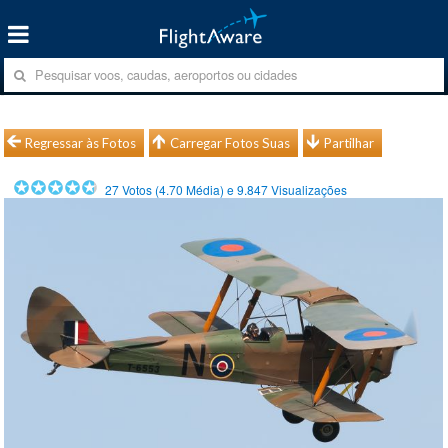
Regressar às Fotos
Carregar Fotos Suas
Partilhar
27
Votos (
4.70
Média) e
9.847
Visualizações