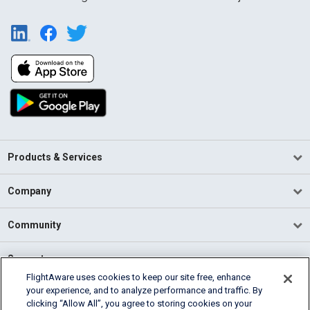
Products & Services
Company
Community
Support
FlightAware uses cookies to keep our site free, enhance
your experience, and to analyze performance and traffic. By
English (USA)
clicking “Allow All”, you agree to storing cookies on your
2026 FlightAware