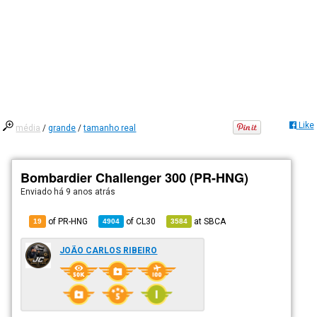
Like
média
/
grande
/
tamanho real
Bombardier Challenger 300 (PR-HNG)
Enviado há
9 anos atrás
of PR-HNG
of
CL30
at
SBCA
19
4904
3584
JOÃO CARLOS RIBEIRO