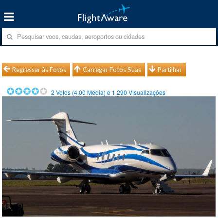
Regressar às Fotos
Carregar Fotos Suas
Partilhar
2
Votos (
4.00
Média) e
1.290
Visualizações