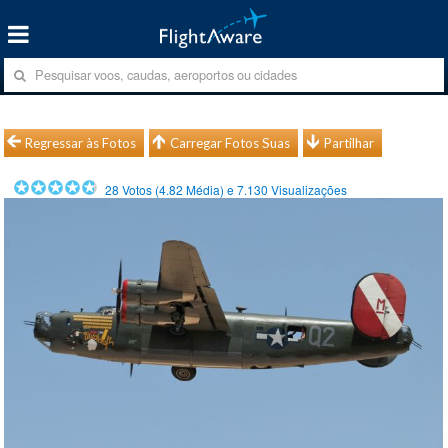
Regressar às Fotos
Carregar Fotos Suas
Partilhar
28
Votos (
4.82
Média) e
7.130
Visualizações