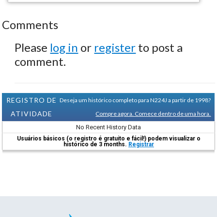
Comments
Please
log in
or
register
to post a
comment.
REGISTRO DE
Deseja um histórico completo para N224J a partir de 1998?
ATIVIDADE
Compre agora. Comece dentro de uma hora.
No Recent History Data
Usuários básicos (o registro é gratuito e fácil!) podem visualizar o
histórico de 3 months.
Registrar