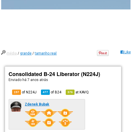
Like
média
/
grande
/
tamanho real
Consolidated B-24 Liberator (N224J)
Enviado há
7 anos atrás
of N224J
of
B24
at
KAVQ
197
477
376
Zdenek Bubak