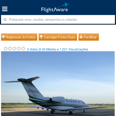
Regressar às Fotos
Carregar Fotos Suas
Partilhar
0
Votos (
0.00
Média) e
1.221
Visualizações