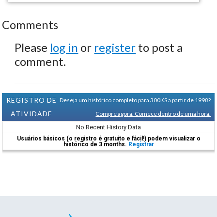
Comments
Please
log in
or
register
to post a
comment.
REGISTRO DE
Deseja um histórico completo para 300KS a partir de 1998?
ATIVIDADE
Compre agora. Comece dentro de uma hora.
No Recent History Data
Usuários básicos (o registro é gratuito e fácil!) podem visualizar o
histórico de 3 months.
Registrar