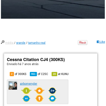
Like
média
/
grande
/
tamanho real
Cessna Citation CJ4 (300KS)
Enviado há
7 anos atrás
of 300KS
of
C25C
at
KUNU
2
961
28
airborneryder