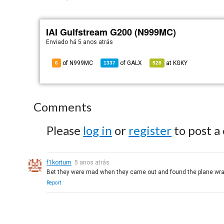
IAI Gulfstream G200 (N999MC)
Enviado há
5 anos atrás
of N999MC
of
GALX
at
KGKY
6
1337
928
Comments
Please
log in
or
register
to post a
f1kortum
5 anos atrás
Bet they were mad when they came out and found the plane wrapp
Report