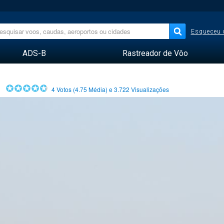
Esqueceu 
ADS-B
Rastreador de Vôo
4
Votos (
4.75
Média) e
3.722
Visualizações