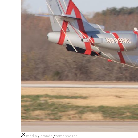
média
/
grande
/
tamanho real