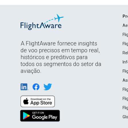
Pr
Ae
Fl
A FlightAware fornece insights
Fl
de voo precisos em tempo real,
Rel
históricos e preditivos para
In
todos os segmentos do setor da
aviação.
Fl
As
Fl
Fl
Fl
Gl