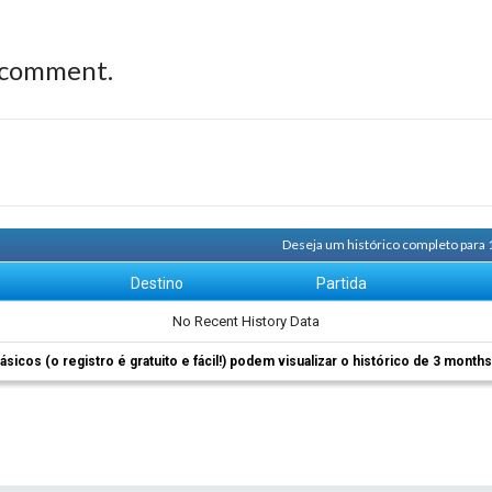
 comment.
Deseja um histórico completo para 
m
Destino
Partida
No Recent History Data
ásicos (o registro é gratuito e fácil!) podem visualizar o histórico de 3 month