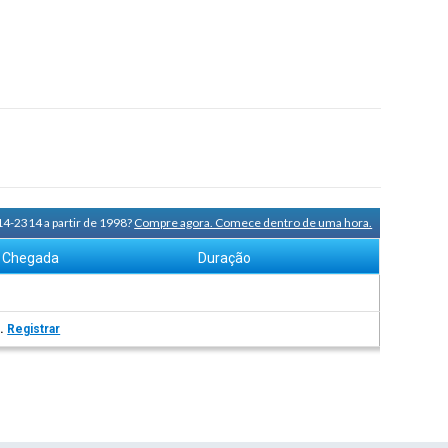
14-2314 a partir de 1998?
Compre agora. Comece dentro de uma hora.
Chegada
Duração
s.
Registrar