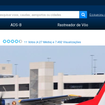
Esqueceu 
ADS-B
Rastreador de Vôo
11
Votos (
4.27
Média) e
7.492
Visualizações