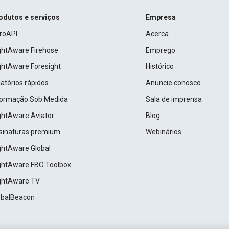
odutos e serviços
Empresa
roAPI
Acerca
ightAware Firehose
Emprego
ightAware Foresight
Histórico
atórios rápidos
Anuncie conosco
formação Sob Medida
Sala de imprensa
ightAware Aviator
Blog
sinaturas premium
Webinários
ightAware Global
ightAware FBO Toolbox
ightAware TV
obalBeacon