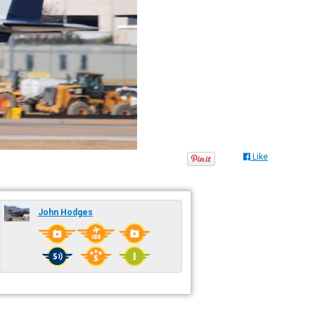
Like
John Hodges