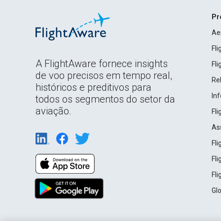
Pr
Ae
Fl
A FlightAware fornece insights
Fl
de voo precisos em tempo real,
Rel
históricos e preditivos para
In
todos os segmentos do setor da
aviação.
Fl
As
Fl
Fl
Fl
Gl