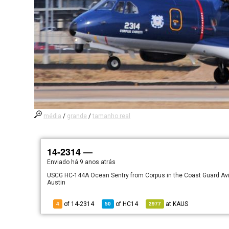
média
/
grande
/
tamanho real
14-2314 —
Enviado há
9 anos atrás
USCG HC-144A Ocean Sentry from Corpus in the Coast Guard Aviat
Austin
of 14-2314
of
HC14
at
KAUS
4
50
2977