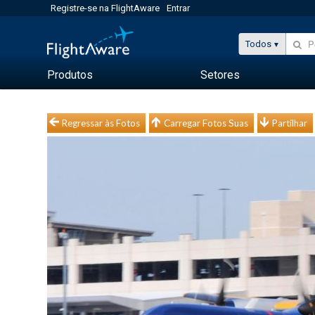
Registre-se na FlightAware
Entrar
Todos
Produtos
Setores
Regressar às Fotos
Carregar Fotos Suas
Partilhar