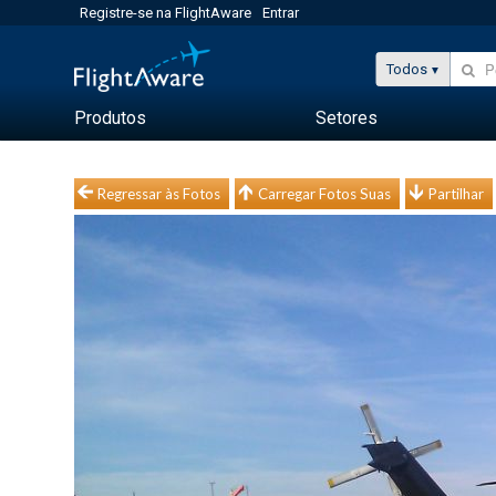
Registre-se na FlightAware
Entrar
Todos
Produtos
Setores
Regressar às Fotos
Carregar Fotos Suas
Partilhar