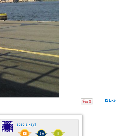
Like
specialkay1