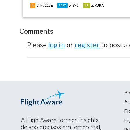
of N722JE
of
S76
at
KJRA
4
1017
44
Comments
Please
log in
or
register
to post a
Pr
Ae
Fl
A FlightAware fornece insights
Fl
de voo precisos em tempo real,
Rel