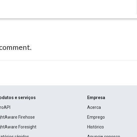
 comment.
odutos e serviços
Empresa
roAPI
Acerca
ightAware Firehose
Emprego
ightAware Foresight
Histórico
atórios rápidos
Anuncie conosco