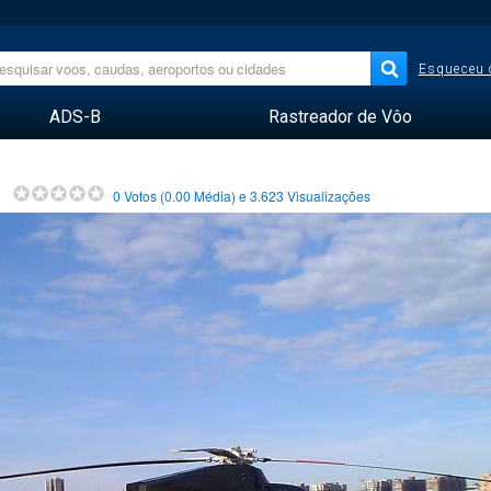
Esqueceu 
ADS-B
Rastreador de Vôo
0
Votos (
0.00
Média) e
3.623
Visualizações