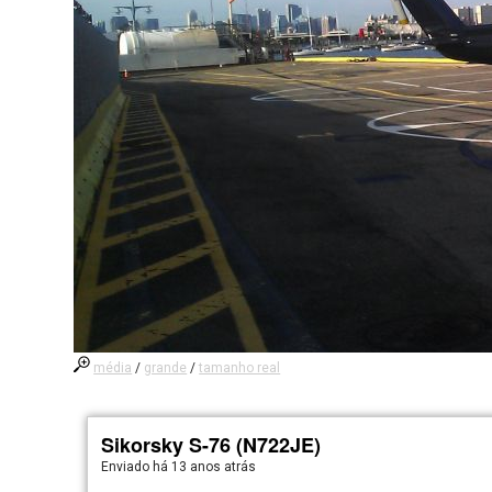
média
/
grande
/
tamanho real
Sikorsky S-76 (N722JE)
Enviado há
13 anos atrás