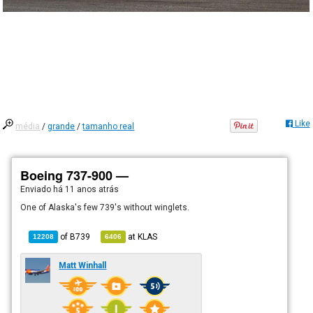
Like
média
/
grande
/
tamanho real
Boeing 737-900 —
Enviado há
11 anos atrás
One of Alaska's few 739's without winglets.
of
B739
at
KLAS
12208
6406
Matt Winhall