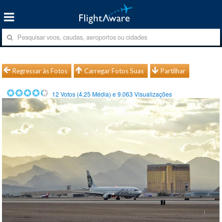
Regressar às Fotos
Carregar Fotos Suas
Partilhar
12
Votos (
4.25
Média) e
9.063
Visualizações