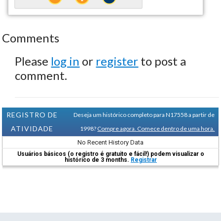
Comments
Please
log in
or
register
to post a
comment.
REGISTRO DE
Deseja um histórico completo para N17558 a partir de
ATIVIDADE
1998?
Compre agora. Comece dentro de uma hora.
No Recent History Data
Usuários básicos (o registro é gratuito e fácil!) podem visualizar o
histórico de 3 months.
Registrar