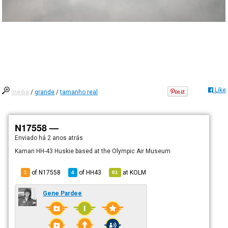
Like
média
/
grande
/
tamanho real
N17558 —
Enviado há
2 anos atrás
Kaman HH-43 Huskie based at the Olympic Air Museum
of N17558
of
HH43
at
KOLM
1
4
81
Gene Pardee