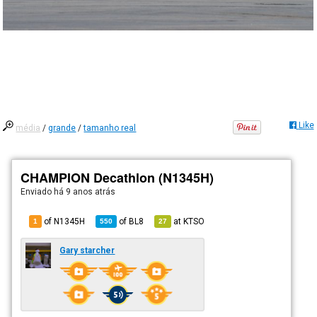
Like
média
/
grande
/
tamanho real
CHAMPION Decathlon (N1345H)
Enviado há
9 anos atrás
of N1345H
of
BL8
at
KTSO
1
550
27
Gary starcher