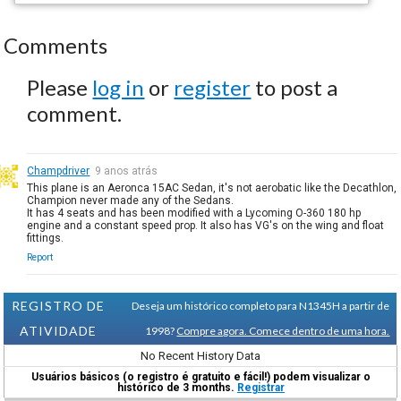
Comments
Please
log in
or
register
to post a
comment.
Champdriver
9 anos atrás
This plane is an Aeronca 15AC Sedan, it's not aerobatic like the Decathlon,
Champion never made any of the Sedans.
It has 4 seats and has been modified with a Lycoming O-360 180 hp
engine and a constant speed prop. It also has VG's on the wing and float
fittings.
Report
REGISTRO DE
Deseja um histórico completo para N1345H a partir de
ATIVIDADE
1998?
Compre agora. Comece dentro de uma hora.
No Recent History Data
Usuários básicos (o registro é gratuito e fácil!) podem visualizar o
histórico de 3 months.
Registrar