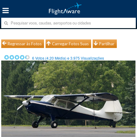
Regressar às Fotos
Carregar Fotos Suas
Partilhar
6
Votos (
4.20
Média) e
3.975
Visualizações