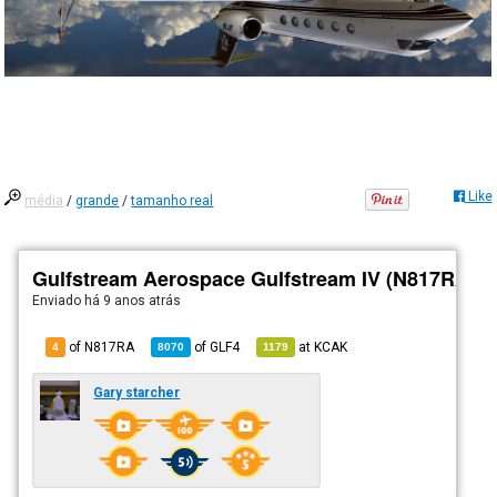
Like
média
/
grande
/
tamanho real
Gulfstream Aerospace Gulfstream IV (N817RA)
Enviado há
9 anos atrás
of N817RA
of
GLF4
at
KCAK
4
8070
1179
Gary starcher