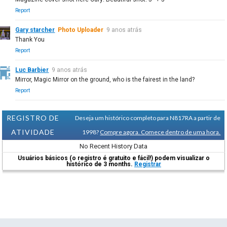
Report
Gary starcher
Photo Uploader
9 anos atrás
Thank You
Report
Luc Barbier
9 anos atrás
Mirror, Magic Mirror on the ground, who is the fairest in the land?
Report
REGISTRO DE
Deseja um histórico completo para N817RA a partir de
ATIVIDADE
1998?
Compre agora. Comece dentro de uma hora.
No Recent History Data
Usuários básicos (o registro é gratuito e fácil!) podem visualizar o
histórico de 3 months.
Registrar