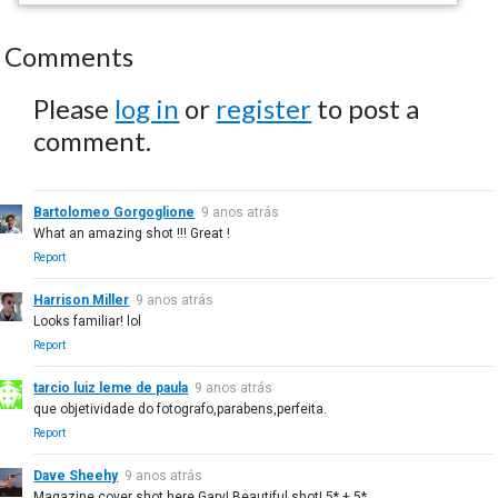
Comments
Please
log in
or
register
to post a
comment.
Bartolomeo Gorgoglione
9 anos atrás
What an amazing shot !!! Great !
Report
Harrison Miller
9 anos atrás
Looks familiar! lol
Report
tarcio luiz leme de paula
9 anos atrás
que objetividade do fotografo,parabens,perfeita.
Report
Dave Sheehy
9 anos atrás
Magazine cover shot here Gary! Beautiful shot! 5* + 5*