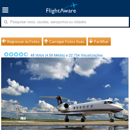
Regressar às Fotos
Carregar Fotos Suas
Partilhar
48
Votos (
4.56
Média) e
22.734
Visualizações