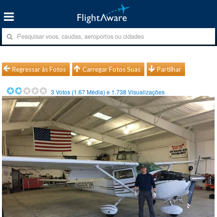
Regressar às Fotos
Carregar Fotos Suas
Partilhar
3
Votos (
1.67
Média) e
1.738
Visualizações