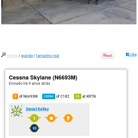
Like
média
/
grande
/
tamanho real
Cessna Skylane (N6693M)
Enviado há
9 anos atrás
of N6693M
of
C182
at
KRTN
7
13054
31
Daniel Kelley