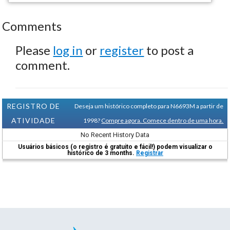
Comments
Please
log in
or
register
to post a
comment.
REGISTRO DE
Deseja um histórico completo para N6693M a partir de
ATIVIDADE
1998?
Compre agora. Comece dentro de uma hora.
No Recent History Data
Usuários básicos (o registro é gratuito e fácil!) podem visualizar o
histórico de 3 months.
Registrar