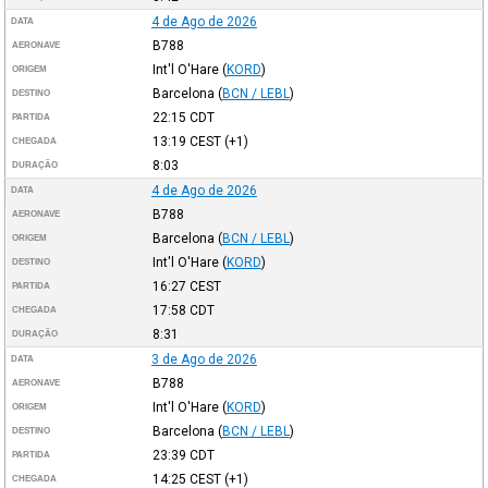
4 de Ago de 2026
DATA
B788
AERONAVE
Int'l O'Hare
(
KORD
)
ORIGEM
Barcelona
(
BCN / LEBL
)
DESTINO
22:15
CDT
PARTIDA
13:19
CEST
(+1)
CHEGADA
8:03
DURAÇÃO
4 de Ago de 2026
DATA
B788
AERONAVE
Barcelona
(
BCN / LEBL
)
ORIGEM
Int'l O'Hare
(
KORD
)
DESTINO
16:27
CEST
PARTIDA
17:58
CDT
CHEGADA
8:31
DURAÇÃO
3 de Ago de 2026
DATA
B788
AERONAVE
Int'l O'Hare
(
KORD
)
ORIGEM
Barcelona
(
BCN / LEBL
)
DESTINO
23:39
CDT
PARTIDA
14:25
CEST
(+1)
CHEGADA