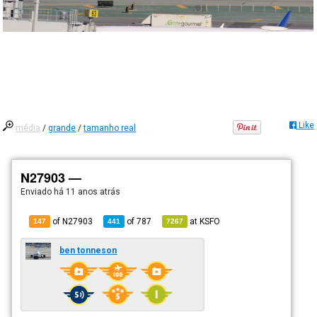
Like
média
/
grande
/
tamanho real
N27903 —
Enviado há
11 anos atrás
of N27903
of
787
at
KSFO
147
441
7267
ben tonneson