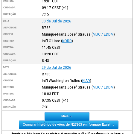
19:01
CDT
PARTIDA
09:17
CEST
(+1)
CHEGADA
7:15
DURAÇÃO
30 de Jul de 2026
DATA
B788
AERONAVE
Munique-Franz Josef Strauss
(
MUC / EDDM
)
ORIGEM
Int'l O'Hare
(
KORD
)
DESTINO
11:45
CEST
PARTIDA
13:28
CDT
CHEGADA
8:43
DURAÇÃO
29 de Jul de 2026
DATA
B788
AERONAVE
Int'l Washington Dulles
(
KIAD
)
ORIGEM
Munique-Franz Josef Strauss
(
MUC / EDDM
)
DESTINO
18:03
EDT
PARTIDA
07:35
CEST
(+1)
CHEGADA
7:31
DURAÇÃO
Mais →
Comprar histórico de vôos de N27903 em formato Excel →
Usuários básicos (o registro é gratuito e fácil!) podem visualizar o