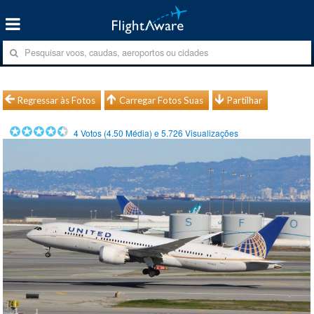
Regressar às Fotos
Carregar Fotos Suas
Partilhar
4
Votos (
4.50
Média) e
5.726
Visualizações