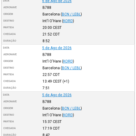
6 de Ago de 2026
DATA
B788
AERONAVE
Barcelona
(
BCN / LEBL
)
ORIGEM
Int'l O'Hare
(
KORD
)
DESTINO
20:00
CEST
PARTIDA
21:52
CDT
CHEGADA
8:52
DURAÇÃO
5 de Ago de 2026
DATA
B788
AERONAVE
Int'l O'Hare
(
KORD
)
ORIGEM
Barcelona
(
BCN / LEBL
)
DESTINO
22:57
CDT
PARTIDA
13:49
CEST
(+1)
CHEGADA
7:51
DURAÇÃO
5 de Ago de 2026
DATA
B788
AERONAVE
Barcelona
(
BCN / LEBL
)
ORIGEM
Int'l O'Hare
(
KORD
)
DESTINO
15:37
CEST
PARTIDA
17:19
CDT
CHEGADA
8:42
DURAÇÃO