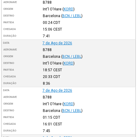
B788
AERONAVE
Int'l O'Hare
(
KORD
)
ORIGEM
Barcelona
(
BCN / LEBL
)
DESTINO
00:24
CDT
PARTIDA
15:06
CEST
CHEGADA
7:41
DURAÇÃO
7 de Ago de 2026
DATA
B788
AERONAVE
Barcelona
(
BCN / LEBL
)
ORIGEM
Int'l O'Hare
(
KORD
)
DESTINO
18:57
CEST
PARTIDA
20:33
CDT
CHEGADA
8:36
DURAÇÃO
7 de Ago de 2026
DATA
B788
AERONAVE
Int'l O'Hare
(
KORD
)
ORIGEM
Barcelona
(
BCN / LEBL
)
DESTINO
01:15
CDT
PARTIDA
16:01
CEST
CHEGADA
7:45
DURAÇÃO