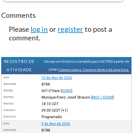
Comments
Please
log in
or
register
to post a
comment.
REGISTRO DE
Deseja um histórico completo para N27903 a partir de
ATIVIDADE
1998?
Compre agora. Comece dentro de uma hora.
10 de Ago de 2026
DATA
B788
AERONAVE
Int'l O'Hare
(
KORD
)
ORIGEM
Munique-Franz Josef Strauss
(
MUC / EDDM
)
DESTINO
18:10
CDT
PARTIDA
09:30
CEST
(+1)
CHEGADA
Programado
DURAÇÃO
9 de Ago de 2026
DATA
B788
AERONAVE