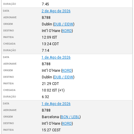
7:45
DURAÇÃO
2 de Ago de 2026
DATA
B788
AERONAVE
Dublin
(
DUB / EIDW
)
ORIGEM
Int'l O'Hare
(
KORD
)
DESTINO
12:09
IST
PARTIDA
13:24
CDT
CHEGADA
7:14
DURAÇÃO
1 de Ago de 2026
DATA
B788
AERONAVE
Int'l O'Hare
(
KORD
)
ORIGEM
Dublin
(
DUB / EIDW
)
DESTINO
21:29
CDT
PARTIDA
10:02
IST
(+1)
CHEGADA
6:32
DURAÇÃO
1 de Ago de 2026
DATA
B788
AERONAVE
Barcelona
(
BCN / LEBL
)
ORIGEM
Int'l O'Hare
(
KORD
)
DESTINO
15:27
CEST
PARTIDA