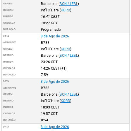
Barcelona
(
BCN / LEBL
)
ORIGEM
Int'l O'Hare
(
KORD
)
DESTINO
16:41
CEST
PARTIDA
18:27
CDT
CHEGADA
Programado
DURAÇÃO
8 de Ago de 2026
DATA
B788
AERONAVE
Int'l O'Hare
(
KORD
)
ORIGEM
Barcelona
(
BCN / LEBL
)
DESTINO
23:26
CDT
PARTIDA
14:26
CEST
(+1)
CHEGADA
7:59
DURAÇÃO
8 de Ago de 2026
DATA
B788
AERONAVE
Barcelona
(
BCN / LEBL
)
ORIGEM
Int'l O'Hare
(
KORD
)
DESTINO
18:03
CEST
PARTIDA
19:57
CDT
CHEGADA
8:54
DURAÇÃO
8 de Ago de 2026
DATA