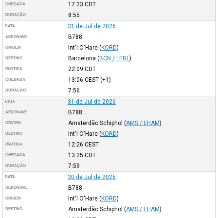
17:23
CDT
CHEGADA
8:55
DURAÇÃO
31 de Jul de 2026
DATA
B788
AERONAVE
Int'l O'Hare
(
KORD
)
ORIGEM
Barcelona
(
BCN / LEBL
)
DESTINO
22:09
CDT
PARTIDA
13:06
CEST
(+1)
CHEGADA
7:56
DURAÇÃO
31 de Jul de 2026
DATA
B788
AERONAVE
Amsterdão Schiphol
(
AMS / EHAM
)
ORIGEM
Int'l O'Hare
(
KORD
)
DESTINO
12:26
CEST
PARTIDA
13:25
CDT
CHEGADA
7:59
DURAÇÃO
30 de Jul de 2026
DATA
B788
AERONAVE
Int'l O'Hare
(
KORD
)
ORIGEM
Amsterdão Schiphol
(
AMS / EHAM
)
DESTINO