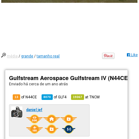
Like
média
/
grande
/
tamanho real
Gulfstream Aerospace Gulfstream IV (N44CE)
Enviado há
cerca de um ano atrás
of N44CE
of
GLF4
at
TNCM
13
8070
19367
daniel jef