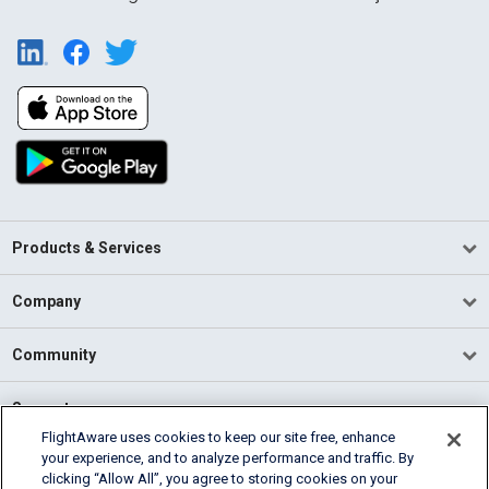
Products & Services
Company
Community
Support
FlightAware uses cookies to keep our site free, enhance
your experience, and to analyze performance and traffic. By
English (USA)
clicking “Allow All”, you agree to storing cookies on your
2026 FlightAware