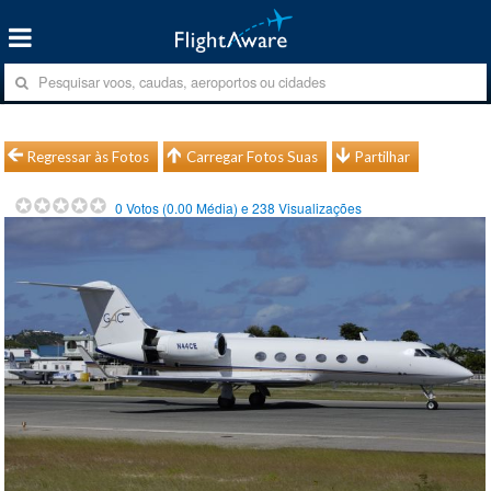
Regressar às Fotos
Carregar Fotos Suas
Partilhar
0
Votos (
0.00
Média) e
238
Visualizações