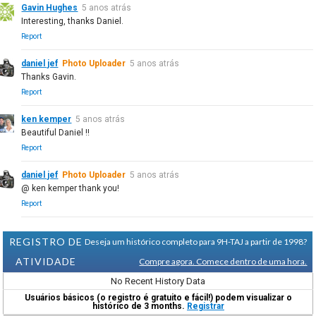
Gavin Hughes
5 anos atrás
Interesting, thanks Daniel.
Report
daniel jef
Photo Uploader
5 anos atrás
Thanks Gavin.
Report
ken kemper
5 anos atrás
Beautiful Daniel !!
Report
daniel jef
Photo Uploader
5 anos atrás
@ ken kemper thank you!
Report
REGISTRO DE
Deseja um histórico completo para 9H-TAJ a partir de 1998?
ATIVIDADE
Compre agora. Comece dentro de uma hora.
No Recent History Data
Usuários básicos (o registro é gratuito e fácil!) podem visualizar o
histórico de 3 months.
Registrar