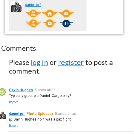
daniel jef
Comments
Please
log in
or
register
to post a
comment.
Gavin Hughes
5 anos atrás
Typically great pic Daniel. Cargo only?
Report
daniel jef
Photo Uploader
5 anos atrás
@ Gavin Hughes no it was a pax flight
Report