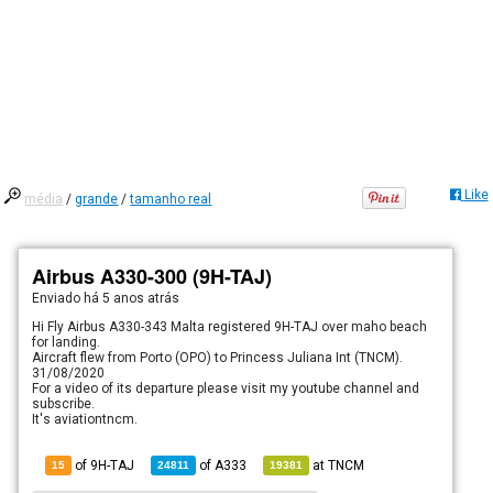
Like
média
/
grande
/
tamanho real
Airbus A330-300 (9H-TAJ)
Enviado há
5 anos atrás
Hi Fly Airbus A330-343 Malta registered 9H-TAJ over maho beach
for landing.
Aircraft flew from Porto (OPO) to Princess Juliana Int (TNCM).
31/08/2020
For a video of its departure please visit my youtube channel and
subscribe.
It's aviationtncm.
of 9H-TAJ
of
A333
at
TNCM
15
24811
19381