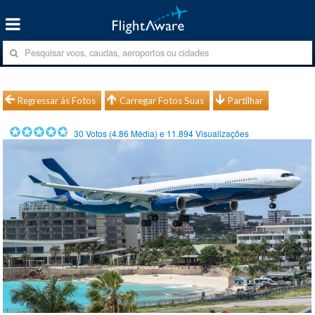
Regressar às Fotos
Carregar Fotos Suas
Partilhar
30
Votos (
4.86
Média) e
11.894
Visualizações