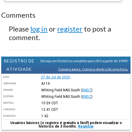
Comments
Please
log in
or
register
to post a
comment.
REGISTRO DE
Deseja um histórico completo para 031 a partir de 1998?
ATIVIDADE
Compre agora. Comece dentro de uma hora.
27 de Jul de 2026
DATA
A119
AERONAVE
Whiting Field NAS South
(
KNDZ
)
ORIGEM
Whiting Field NAS South
(
KNDZ
)
DESTINO
10:59
CDT
PARTIDA
12:41
CDT
CHEGADA
1:42
DURAÇÃO
Usuários básicos (o registro é gratuito e fácil!) podem visualizar o
histórico de 3 months.
Registrar