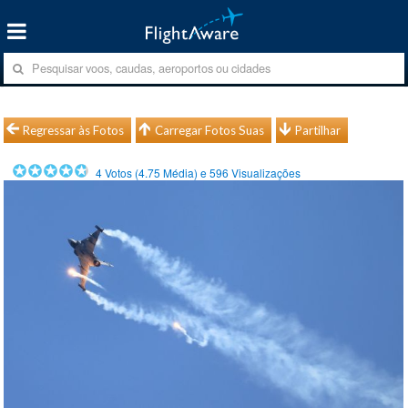
Regressar às Fotos
Carregar Fotos Suas
Partilhar
4
Votos (
4.75
Média) e
596
Visualizações