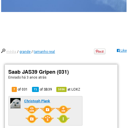
Like
média
/
grande
/
tamanho real
Saab JAS39 Gripen (031)
Enviado há
3 anos atrás
of 031
of
SB39
at
LOXZ
7
71
1036
Christoph Plank