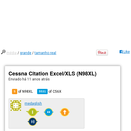
Like
média
/
grande
/
tamanho real
Cessna Citation Excel/XLS (N98XL)
Enviado há
11 anos atrás
of N98XL
of
C56X
5
5531
medaglish