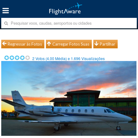
Regressar às Fotos
Carregar Fotos Suas
Partilhar
2
Votos (
4.00
Média) e
1.696
Visualizações