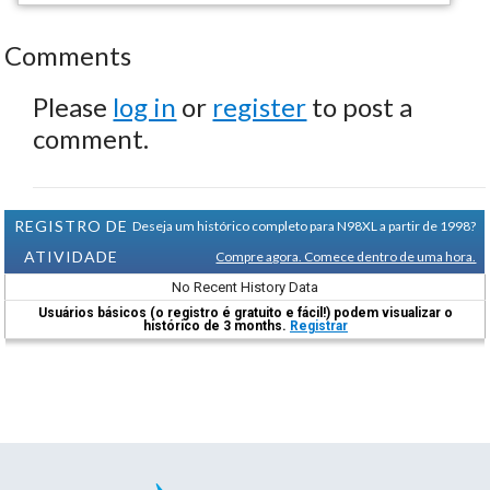
Comments
Please
log in
or
register
to post a
comment.
REGISTRO DE
Deseja um histórico completo para N98XL a partir de 1998?
ATIVIDADE
Compre agora. Comece dentro de uma hora.
No Recent History Data
Usuários básicos (o registro é gratuito e fácil!) podem visualizar o
histórico de 3 months.
Registrar