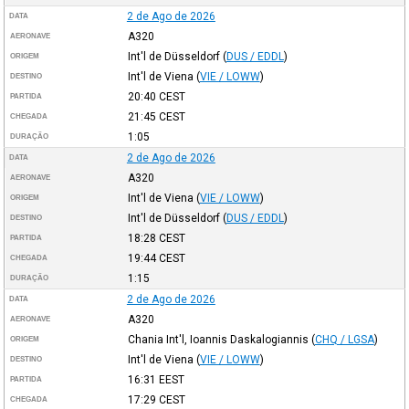
2 de Ago de 2026
DATA
A320
AERONAVE
Int'l de Düsseldorf
(
DUS / EDDL
)
ORIGEM
Int'l de Viena
(
VIE / LOWW
)
DESTINO
20:40
CEST
PARTIDA
21:45
CEST
CHEGADA
1:05
DURAÇÃO
2 de Ago de 2026
DATA
A320
AERONAVE
Int'l de Viena
(
VIE / LOWW
)
ORIGEM
Int'l de Düsseldorf
(
DUS / EDDL
)
DESTINO
18:28
CEST
PARTIDA
19:44
CEST
CHEGADA
1:15
DURAÇÃO
2 de Ago de 2026
DATA
A320
AERONAVE
Chania Int'l, Ioannis Daskalogiannis
(
CHQ / LGSA
)
ORIGEM
Int'l de Viena
(
VIE / LOWW
)
DESTINO
16:31
EEST
PARTIDA
17:29
CEST
CHEGADA