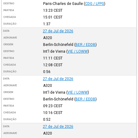
Paris-Charles de Gaulle
(
CDG / LFPG
)
DESTINO
13:23
CEST
PARTIDA
15:01
CEST
CHEGADA
1:37
DURAÇÃO
27 de Jul de 2026
DATA
A320
AERONAVE
Berlin-Schönefeld
(
BER / EDDB
)
ORIGEM
Int'l de Viena
(
VIE / LOWW
)
DESTINO
11:11
CEST
PARTIDA
12:08
CEST
CHEGADA
0:56
DURAÇÃO
27 de Jul de 2026
DATA
A320
AERONAVE
Int'l de Viena
(
VIE / LOWW
)
ORIGEM
Berlin-Schönefeld
(
BER / EDDB
)
DESTINO
09:23
CEST
PARTIDA
10:16
CEST
CHEGADA
0:52
DURAÇÃO
27 de Jul de 2026
DATA
A320
AERONAVE