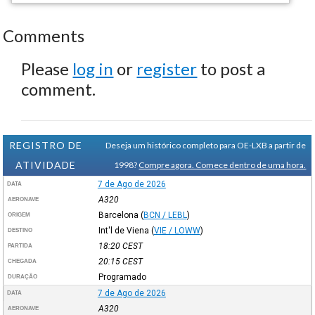
Comments
Please
log in
or
register
to post a
comment.
REGISTRO DE
Deseja um histórico completo para OE-LXB a partir de
ATIVIDADE
1998?
Compre agora. Comece dentro de uma hora.
7 de Ago de 2026
DATA
A320
AERONAVE
Barcelona
(
BCN / LEBL
)
ORIGEM
Int'l de Viena
(
VIE / LOWW
)
DESTINO
18:20
CEST
PARTIDA
20:15
CEST
CHEGADA
Programado
DURAÇÃO
7 de Ago de 2026
DATA
A320
AERONAVE