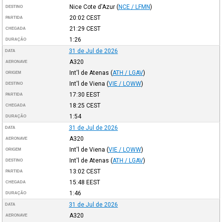
Nice Cote d'Azur
(
NCE / LFMN
)
DESTINO
20:02
CEST
PARTIDA
21:29
CEST
CHEGADA
1:26
DURAÇÃO
31 de Jul de 2026
DATA
A320
AERONAVE
Int'l de Atenas
(
ATH / LGAV
)
ORIGEM
Int'l de Viena
(
VIE / LOWW
)
DESTINO
17:30
EEST
PARTIDA
18:25
CEST
CHEGADA
1:54
DURAÇÃO
31 de Jul de 2026
DATA
A320
AERONAVE
Int'l de Viena
(
VIE / LOWW
)
ORIGEM
Int'l de Atenas
(
ATH / LGAV
)
DESTINO
13:02
CEST
PARTIDA
15:48
EEST
CHEGADA
1:46
DURAÇÃO
31 de Jul de 2026
DATA
A320
AERONAVE