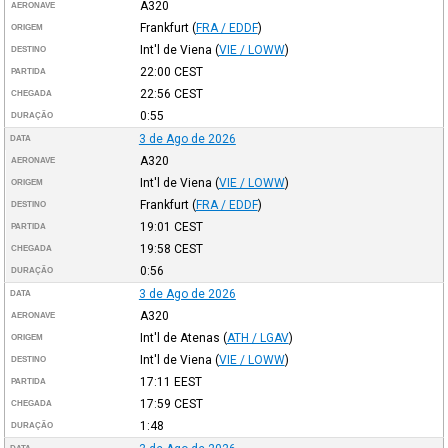
A320
AERONAVE
Frankfurt
(
FRA / EDDF
)
ORIGEM
Int'l de Viena
(
VIE / LOWW
)
DESTINO
22:00
CEST
PARTIDA
22:56
CEST
CHEGADA
0:55
DURAÇÃO
3 de Ago de 2026
DATA
A320
AERONAVE
Int'l de Viena
(
VIE / LOWW
)
ORIGEM
Frankfurt
(
FRA / EDDF
)
DESTINO
19:01
CEST
PARTIDA
19:58
CEST
CHEGADA
0:56
DURAÇÃO
3 de Ago de 2026
DATA
A320
AERONAVE
Int'l de Atenas
(
ATH / LGAV
)
ORIGEM
Int'l de Viena
(
VIE / LOWW
)
DESTINO
17:11
EEST
PARTIDA
17:59
CEST
CHEGADA
1:48
DURAÇÃO