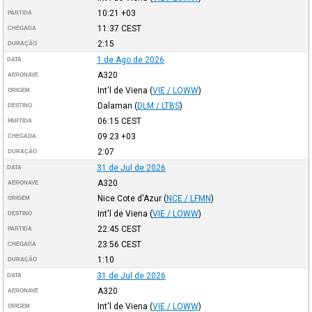
10:21
+03
PARTIDA
11:37
CEST
CHEGADA
2:15
DURAÇÃO
1 de Ago de 2026
DATA
A320
AERONAVE
Int'l de Viena
(
VIE / LOWW
)
ORIGEM
Dalaman
(
DLM / LTBS
)
DESTINO
06:15
CEST
PARTIDA
09:23
+03
CHEGADA
2:07
DURAÇÃO
31 de Jul de 2026
DATA
A320
AERONAVE
Nice Cote d'Azur
(
NCE / LFMN
)
ORIGEM
Int'l de Viena
(
VIE / LOWW
)
DESTINO
22:45
CEST
PARTIDA
23:56
CEST
CHEGADA
1:10
DURAÇÃO
31 de Jul de 2026
DATA
A320
AERONAVE
Int'l de Viena
(
VIE / LOWW
)
ORIGEM