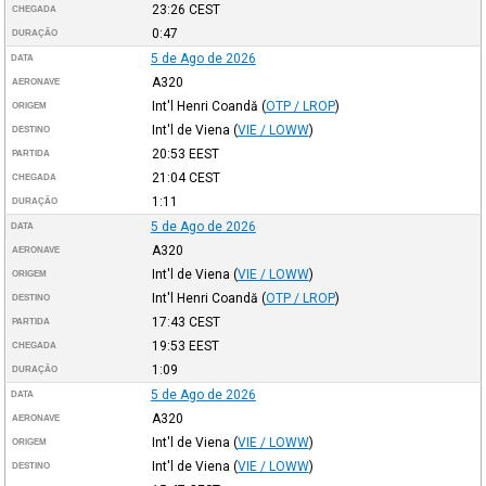
23:26
CEST
CHEGADA
0:47
DURAÇÃO
5 de Ago de 2026
DATA
A320
AERONAVE
Int'l Henri Coandă
(
OTP / LROP
)
ORIGEM
Int'l de Viena
(
VIE / LOWW
)
DESTINO
20:53
EEST
PARTIDA
21:04
CEST
CHEGADA
1:11
DURAÇÃO
5 de Ago de 2026
DATA
A320
AERONAVE
Int'l de Viena
(
VIE / LOWW
)
ORIGEM
Int'l Henri Coandă
(
OTP / LROP
)
DESTINO
17:43
CEST
PARTIDA
19:53
EEST
CHEGADA
1:09
DURAÇÃO
5 de Ago de 2026
DATA
A320
AERONAVE
Int'l de Viena
(
VIE / LOWW
)
ORIGEM
Int'l de Viena
(
VIE / LOWW
)
DESTINO