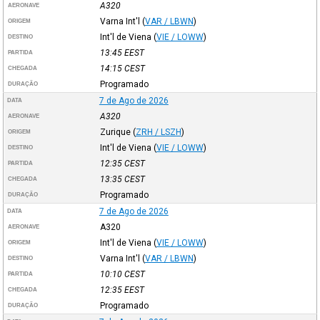
A320
AERONAVE
Varna Int'l
(
VAR / LBWN
)
ORIGEM
Int'l de Viena
(
VIE / LOWW
)
DESTINO
13:45
EEST
PARTIDA
14:15
CEST
CHEGADA
Programado
DURAÇÃO
7 de Ago de 2026
DATA
A320
AERONAVE
Zurique
(
ZRH / LSZH
)
ORIGEM
Int'l de Viena
(
VIE / LOWW
)
DESTINO
12:35
CEST
PARTIDA
13:35
CEST
CHEGADA
Programado
DURAÇÃO
7 de Ago de 2026
DATA
A320
AERONAVE
Int'l de Viena
(
VIE / LOWW
)
ORIGEM
Varna Int'l
(
VAR / LBWN
)
DESTINO
10:10
CEST
PARTIDA
12:35
EEST
CHEGADA
Programado
DURAÇÃO