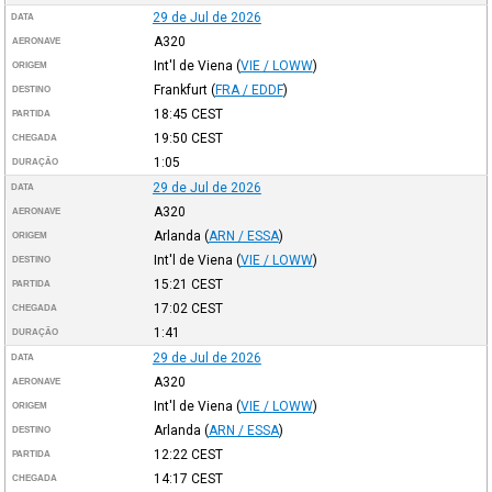
29 de Jul de 2026
DATA
A320
AERONAVE
Int'l de Viena
(
VIE / LOWW
)
ORIGEM
Frankfurt
(
FRA / EDDF
)
DESTINO
18:45
CEST
PARTIDA
19:50
CEST
CHEGADA
1:05
DURAÇÃO
29 de Jul de 2026
DATA
A320
AERONAVE
Arlanda
(
ARN / ESSA
)
ORIGEM
Int'l de Viena
(
VIE / LOWW
)
DESTINO
15:21
CEST
PARTIDA
17:02
CEST
CHEGADA
1:41
DURAÇÃO
29 de Jul de 2026
DATA
A320
AERONAVE
Int'l de Viena
(
VIE / LOWW
)
ORIGEM
Arlanda
(
ARN / ESSA
)
DESTINO
12:22
CEST
PARTIDA
14:17
CEST
CHEGADA