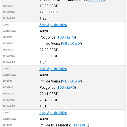
10:09
CEST
PARTIDA
12:33
EEST
CHEGADA
1:23
DURAÇÃO
5 de Ago de 2026
DATA
A320
AERONAVE
Podgorica
(
TGD / LYPG
)
ORIGEM
Int'l de Viena
(
VIE / LOWW
)
DESTINO
07:03
CEST
PARTIDA
08:08
CEST
CHEGADA
1:04
DURAÇÃO
4 de Ago de 2026
DATA
A320
AERONAVE
Int'l de Viena
(
VIE / LOWW
)
ORIGEM
Podgorica
(
TGD / LYPG
)
DESTINO
22:41
CEST
PARTIDA
23:43
CEST
CHEGADA
1:01
DURAÇÃO
4 de Ago de 2026
DATA
A320
AERONAVE
Int'l de Düsseldorf
(
DUS / EDDL
)
ORIGEM