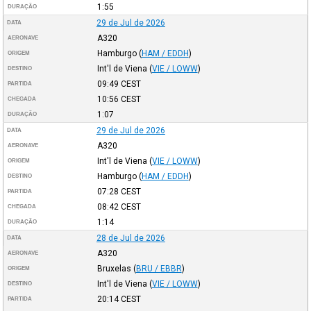
1:55
DURAÇÃO
29 de Jul de 2026
DATA
A320
AERONAVE
Hamburgo
(
HAM / EDDH
)
ORIGEM
Int'l de Viena
(
VIE / LOWW
)
DESTINO
09:49
CEST
PARTIDA
10:56
CEST
CHEGADA
1:07
DURAÇÃO
29 de Jul de 2026
DATA
A320
AERONAVE
Int'l de Viena
(
VIE / LOWW
)
ORIGEM
Hamburgo
(
HAM / EDDH
)
DESTINO
07:28
CEST
PARTIDA
08:42
CEST
CHEGADA
1:14
DURAÇÃO
28 de Jul de 2026
DATA
A320
AERONAVE
Bruxelas
(
BRU / EBBR
)
ORIGEM
Int'l de Viena
(
VIE / LOWW
)
DESTINO
20:14
CEST
PARTIDA