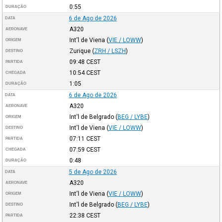
0:55
DURAÇÃO
6 de Ago de 2026
DATA
A320
AERONAVE
Int'l de Viena
(
VIE / LOWW
)
ORIGEM
Zurique
(
ZRH / LSZH
)
DESTINO
09:48
CEST
PARTIDA
10:54
CEST
CHEGADA
1:05
DURAÇÃO
6 de Ago de 2026
DATA
A320
AERONAVE
Int'l de Belgrado
(
BEG / LYBE
)
ORIGEM
Int'l de Viena
(
VIE / LOWW
)
DESTINO
07:11
CEST
PARTIDA
07:59
CEST
CHEGADA
0:48
DURAÇÃO
5 de Ago de 2026
DATA
A320
AERONAVE
Int'l de Viena
(
VIE / LOWW
)
ORIGEM
Int'l de Belgrado
(
BEG / LYBE
)
DESTINO
22:38
CEST
PARTIDA