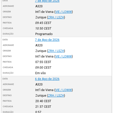
7 de Ago de 2026
DATA
A320
AERONAVE
Int'l de Viena
(
VIE / LOWW
)
ORIGEM
Zurique
(
ZRH / LSZH
)
DESTINO
09:45
CEST
PARTIDA
10:50
CEST
CHEGADA
Programado
DURAÇÃO
7 de Ago de 2026
DATA
A320
AERONAVE
Zurique
(
ZRH / LSZH
)
ORIGEM
Int'l de Viena
(
VIE / LOWW
)
DESTINO
07:55
CEST
PARTIDA
09:00
CEST
CHEGADA
Em vôo
DURAÇÃO
6 de Ago de 2026
DATA
A320
AERONAVE
Int'l de Viena
(
VIE / LOWW
)
ORIGEM
Zurique
(
ZRH / LSZH
)
DESTINO
20:40
CEST
PARTIDA
21:37
CEST
CHEGADA
0:57
DURAÇÃO