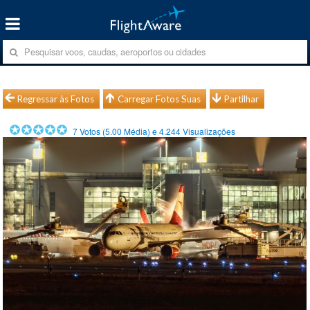
Regressar às Fotos
Carregar Fotos Suas
Partilhar
7
Votos (
5.00
Média) e
4.244
Visualizações