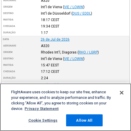
A320
AERONAVE
Int'l de Viena
(
VIE / LOWW
)
ORIGEM
Int'l de Düsseldorf
(
DUS / EDDL
)
DESTINO
18:17
CEST
PARTIDA
19:34
CEST
CHEGADA
1:17
DURAÇÃO
26 de Jul de 2026
DATA
A320
AERONAVE
Rhodes Int'l, Diagoras
(
RHO / LGRP
)
ORIGEM
Int'l de Viena
(
VIE / LOWW
)
DESTINO
15:47
EEST
PARTIDA
17:12
CEST
CHEGADA
2:24
DURAÇÃO
26 de Jul de 2026
DATA
A320
AERONAVE
FlightAware uses cookies to keep our site free, enhance
your experience, and to analyze performance and traffic. By
Int'l de Viena
(
VIE / LOWW
)
ORIGEM
clicking “Allow All”, you agree to storing cookies on your
Rhodes Int'l, Diagoras
(
RHO / LGRP
)
DESTINO
device.
Privacy Statement
11:31
CEST
PARTIDA
14:30
EEST
CHEGADA
Cookie Settings
Allow All
1:59
DURAÇÃO
26 de Jul de 2026
DATA