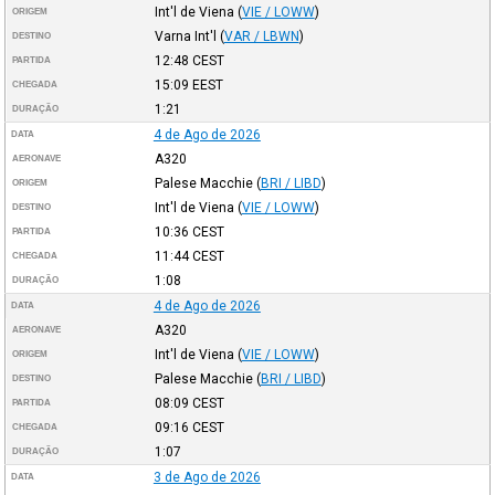
Int'l de Viena
(
VIE / LOWW
)
ORIGEM
Varna Int'l
(
VAR / LBWN
)
DESTINO
12:48
CEST
PARTIDA
15:09
EEST
CHEGADA
1:21
DURAÇÃO
4 de Ago de 2026
DATA
A320
AERONAVE
Palese Macchie
(
BRI / LIBD
)
ORIGEM
Int'l de Viena
(
VIE / LOWW
)
DESTINO
10:36
CEST
PARTIDA
11:44
CEST
CHEGADA
1:08
DURAÇÃO
4 de Ago de 2026
DATA
A320
AERONAVE
Int'l de Viena
(
VIE / LOWW
)
ORIGEM
Palese Macchie
(
BRI / LIBD
)
DESTINO
08:09
CEST
PARTIDA
09:16
CEST
CHEGADA
1:07
DURAÇÃO
3 de Ago de 2026
DATA