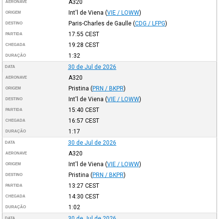
A320
AERONAVE
Int'l de Viena
(
VIE / LOWW
)
ORIGEM
Paris-Charles de Gaulle
(
CDG / LFPG
)
DESTINO
17:55
CEST
PARTIDA
19:28
CEST
CHEGADA
1:32
DURAÇÃO
30 de Jul de 2026
DATA
A320
AERONAVE
Pristina
(
PRN / BKPR
)
ORIGEM
Int'l de Viena
(
VIE / LOWW
)
DESTINO
15:40
CEST
PARTIDA
16:57
CEST
CHEGADA
1:17
DURAÇÃO
30 de Jul de 2026
DATA
A320
AERONAVE
Int'l de Viena
(
VIE / LOWW
)
ORIGEM
Pristina
(
PRN / BKPR
)
DESTINO
13:27
CEST
PARTIDA
14:30
CEST
CHEGADA
1:02
DURAÇÃO
30 de Jul de 2026
DATA