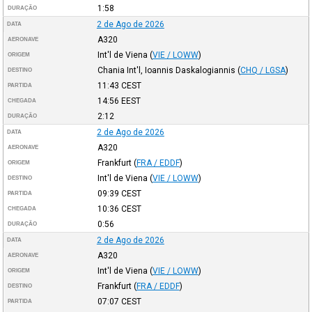
1:58
DURAÇÃO
2 de Ago de 2026
DATA
A320
AERONAVE
Int'l de Viena
(
VIE / LOWW
)
ORIGEM
Chania Int'l, Ioannis Daskalogiannis
(
CHQ / LGSA
)
DESTINO
11:43
CEST
PARTIDA
14:56
EEST
CHEGADA
2:12
DURAÇÃO
2 de Ago de 2026
DATA
A320
AERONAVE
Frankfurt
(
FRA / EDDF
)
ORIGEM
Int'l de Viena
(
VIE / LOWW
)
DESTINO
09:39
CEST
PARTIDA
10:36
CEST
CHEGADA
0:56
DURAÇÃO
2 de Ago de 2026
DATA
A320
AERONAVE
Int'l de Viena
(
VIE / LOWW
)
ORIGEM
Frankfurt
(
FRA / EDDF
)
DESTINO
07:07
CEST
PARTIDA