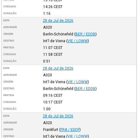
14:26
CEST
CHEGADA
1:16
DURAÇÃO
28 de Jul de 2026
DATA
A320
AERONAVE
Berlin-Schönefeld
(
BER / EDDB
)
ORIGEM
Int'l de Viena
(
VIE / LOWW
)
DESTINO
11:07
CEST
PARTIDA
11:58
CEST
CHEGADA
0:51
DURAÇÃO
28 de Jul de 2026
DATA
A320
AERONAVE
Int'l de Viena
(
VIE / LOWW
)
ORIGEM
Berlin-Schönefeld
(
BER / EDDB
)
DESTINO
09:16
CEST
PARTIDA
10:17
CEST
CHEGADA
1:00
DURAÇÃO
28 de Jul de 2026
DATA
A320
AERONAVE
Frankfurt
(
FRA / EDDF
)
ORIGEM
Int'l de Viena
(
VIE / LOWW
)
DESTINO