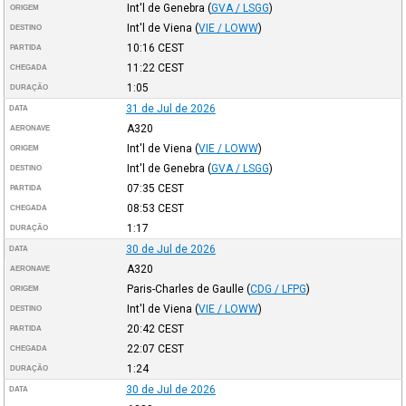
Int'l de Genebra
(
GVA / LSGG
)
ORIGEM
Int'l de Viena
(
VIE / LOWW
)
DESTINO
10:16
CEST
PARTIDA
11:22
CEST
CHEGADA
1:05
DURAÇÃO
31 de Jul de 2026
DATA
A320
AERONAVE
Int'l de Viena
(
VIE / LOWW
)
ORIGEM
Int'l de Genebra
(
GVA / LSGG
)
DESTINO
07:35
CEST
PARTIDA
08:53
CEST
CHEGADA
1:17
DURAÇÃO
30 de Jul de 2026
DATA
A320
AERONAVE
Paris-Charles de Gaulle
(
CDG / LFPG
)
ORIGEM
Int'l de Viena
(
VIE / LOWW
)
DESTINO
20:42
CEST
PARTIDA
22:07
CEST
CHEGADA
1:24
DURAÇÃO
30 de Jul de 2026
DATA