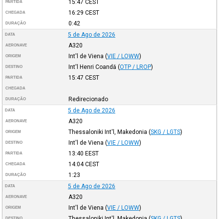
15:47
CEST
PARTIDA
16:29
CEST
CHEGADA
0:42
DURAÇÃO
5 de Ago de 2026
DATA
A320
AERONAVE
Int'l de Viena
(
VIE / LOWW
)
ORIGEM
Int'l Henri Coandă
(
OTP / LROP
)
DESTINO
15:47
CEST
PARTIDA
CHEGADA
Redirecionado
DURAÇÃO
5 de Ago de 2026
DATA
A320
AERONAVE
Thessaloniki Int'l, Makedonia
(
SKG / LGTS
)
ORIGEM
Int'l de Viena
(
VIE / LOWW
)
DESTINO
13:40
EEST
PARTIDA
14:04
CEST
CHEGADA
1:23
DURAÇÃO
5 de Ago de 2026
DATA
A320
AERONAVE
Int'l de Viena
(
VIE / LOWW
)
ORIGEM
Thessaloniki Int'l, Makedonia
(
SKG / LGTS
)
DESTINO