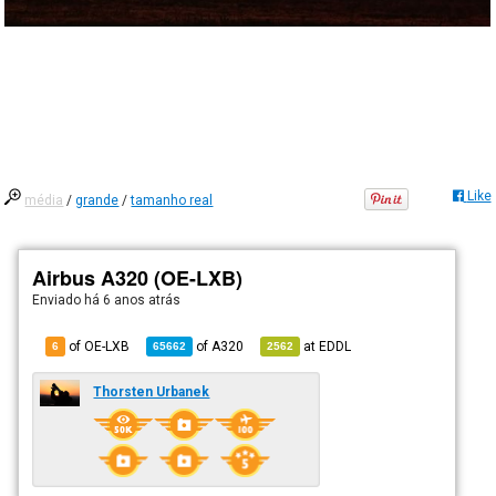
Like
média
/
grande
/
tamanho real
Airbus A320 (OE-LXB)
Enviado há
6 anos atrás
of OE-LXB
of
A320
at
EDDL
6
65662
2562
Thorsten Urbanek