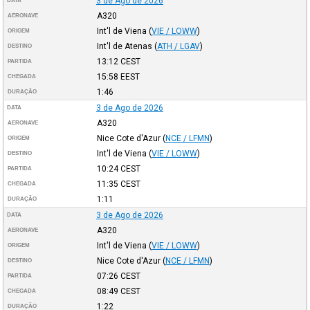
3 de Ago de 2026
DATA
A320
AERONAVE
Int'l de Viena
(
VIE / LOWW
)
ORIGEM
Int'l de Atenas
(
ATH / LGAV
)
DESTINO
13:12
CEST
PARTIDA
15:58
EEST
CHEGADA
1:46
DURAÇÃO
3 de Ago de 2026
DATA
A320
AERONAVE
Nice Cote d'Azur
(
NCE / LFMN
)
ORIGEM
Int'l de Viena
(
VIE / LOWW
)
DESTINO
10:24
CEST
PARTIDA
11:35
CEST
CHEGADA
1:11
DURAÇÃO
3 de Ago de 2026
DATA
A320
AERONAVE
Int'l de Viena
(
VIE / LOWW
)
ORIGEM
Nice Cote d'Azur
(
NCE / LFMN
)
DESTINO
07:26
CEST
PARTIDA
08:49
CEST
CHEGADA
1:22
DURAÇÃO