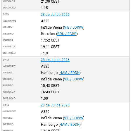
21:30
CEST
CHEGADA
1:15
DURAÇÃO
28 de Jul de 2026
DATA
A320
AERONAVE
Int'l de Viena
(
VIE / LOWW
)
ORIGEM
Bruxelas
(
BRU / EBBR
)
DESTINO
17:52
CEST
PARTIDA
19:11
CEST
CHEGADA
1:19
DURAÇÃO
28 de Jul de 2026
DATA
A320
AERONAVE
Hamburgo
(
HAM / EDDH
)
ORIGEM
Int'l de Viena
(
VIE / LOWW
)
DESTINO
15:43
CEST
PARTIDA
16:43
CEST
CHEGADA
1:00
DURAÇÃO
28 de Jul de 2026
DATA
A320
AERONAVE
Int'l de Viena
(
VIE / LOWW
)
ORIGEM
Hamburgo
(
HAM / EDDH
)
DESTINO
13:10
CEST
PARTIDA