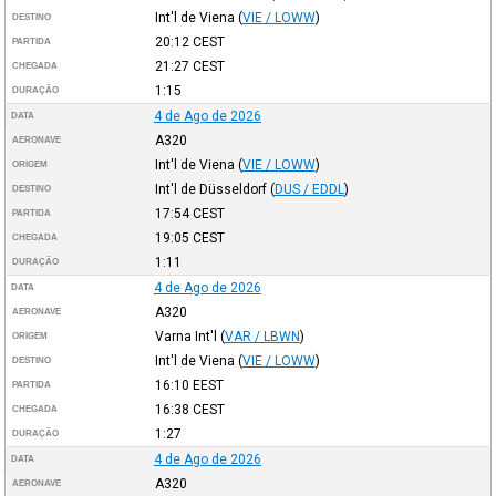
Int'l de Viena
(
VIE / LOWW
)
DESTINO
20:12
CEST
PARTIDA
21:27
CEST
CHEGADA
1:15
DURAÇÃO
4 de Ago de 2026
DATA
A320
AERONAVE
Int'l de Viena
(
VIE / LOWW
)
ORIGEM
Int'l de Düsseldorf
(
DUS / EDDL
)
DESTINO
17:54
CEST
PARTIDA
19:05
CEST
CHEGADA
1:11
DURAÇÃO
4 de Ago de 2026
DATA
A320
AERONAVE
Varna Int'l
(
VAR / LBWN
)
ORIGEM
Int'l de Viena
(
VIE / LOWW
)
DESTINO
16:10
EEST
PARTIDA
16:38
CEST
CHEGADA
1:27
DURAÇÃO
4 de Ago de 2026
DATA
A320
AERONAVE