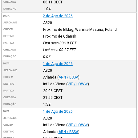
08:11
CEST
CHEGADA
1:04
DURAÇÃO
2 de Ago de 2026
DATA
A320
AERONAVE
Próximo de Elblag, Warmia-Masuria, Poland
ORIGEM
Próximo de Gdansk
DESTINO
First seen 00:19
EET
PARTIDA
Last seen 00:27
EET
CHEGADA
0:07
DURAÇÃO
1 de Ago de 2026
DATA
A320
AERONAVE
Arlanda
(
ARN / ESSA
)
ORIGEM
Int'l de Viena
(
VIE / LOWW
)
DESTINO
20:06
CEST
PARTIDA
21:59
CEST
CHEGADA
1:52
DURAÇÃO
1 de Ago de 2026
DATA
A320
AERONAVE
Int'l de Viena
(
VIE / LOWW
)
ORIGEM
Arlanda
(
ARN / ESSA
)
DESTINO