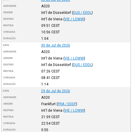
A320
AERONAVE
Int'l de Düsseldorf
(
DUS / EDDL
)
ORIGEM
Int'l de Viena
(
VIE / LOWW
)
DESTINO
09:51
CEST
PARTIDA
10:56
CEST
CHEGADA
1:04
DURAÇÃO
30 de Jul de 2026
DATA
A320
AERONAVE
Int'l de Viena
(
VIE / LOWW
)
ORIGEM
Int'l de Düsseldorf
(
DUS / EDDL
)
DESTINO
07:26
CEST
PARTIDA
08:41
CEST
CHEGADA
1:14
DURAÇÃO
29 de Jul de 2026
DATA
A320
AERONAVE
Frankfurt
(
FRA / EDDF
)
ORIGEM
Int'l de Viena
(
VIE / LOWW
)
DESTINO
21:59
CEST
PARTIDA
22:54
CEST
CHEGADA
0:55
DURAÇÃO