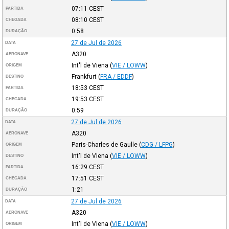
07:11
CEST
PARTIDA
08:10
CEST
CHEGADA
0:58
DURAÇÃO
27 de Jul de 2026
DATA
A320
AERONAVE
Int'l de Viena
(
VIE / LOWW
)
ORIGEM
Frankfurt
(
FRA / EDDF
)
DESTINO
18:53
CEST
PARTIDA
19:53
CEST
CHEGADA
0:59
DURAÇÃO
27 de Jul de 2026
DATA
A320
AERONAVE
Paris-Charles de Gaulle
(
CDG / LFPG
)
ORIGEM
Int'l de Viena
(
VIE / LOWW
)
DESTINO
16:29
CEST
PARTIDA
17:51
CEST
CHEGADA
1:21
DURAÇÃO
27 de Jul de 2026
DATA
A320
AERONAVE
Int'l de Viena
(
VIE / LOWW
)
ORIGEM