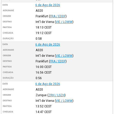
6 de Ago de 2026
DATA
A320
AERONAVE
Frankfurt
(
FRA / EDDF
)
ORIGEM
Int'l de Viena
(
VIE / LOWW
)
DESTINO
18:13
CEST
PARTIDA
19:12
CEST
CHEGADA
0:58
DURAÇÃO
6 de Ago de 2026
DATA
A320
AERONAVE
Int'l de Viena
(
VIE / LOWW
)
ORIGEM
Frankfurt
(
FRA / EDDF
)
DESTINO
16:00
CEST
PARTIDA
16:56
CEST
CHEGADA
0:56
DURAÇÃO
6 de Ago de 2026
DATA
A320
AERONAVE
Zurique
(
ZRH / LSZH
)
ORIGEM
Int'l de Viena
(
VIE / LOWW
)
DESTINO
13:52
CEST
PARTIDA
14:47
CEST
CHEGADA