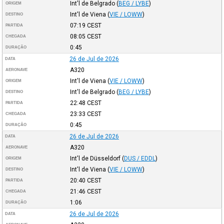
Int'l de Belgrado
(
BEG / LYBE
)
ORIGEM
Int'l de Viena
(
VIE / LOWW
)
DESTINO
07:19
CEST
PARTIDA
08:05
CEST
CHEGADA
0:45
DURAÇÃO
26 de Jul de 2026
DATA
A320
AERONAVE
Int'l de Viena
(
VIE / LOWW
)
ORIGEM
Int'l de Belgrado
(
BEG / LYBE
)
DESTINO
22:48
CEST
PARTIDA
23:33
CEST
CHEGADA
0:45
DURAÇÃO
26 de Jul de 2026
DATA
A320
AERONAVE
Int'l de Düsseldorf
(
DUS / EDDL
)
ORIGEM
Int'l de Viena
(
VIE / LOWW
)
DESTINO
20:40
CEST
PARTIDA
21:46
CEST
CHEGADA
1:06
DURAÇÃO
26 de Jul de 2026
DATA