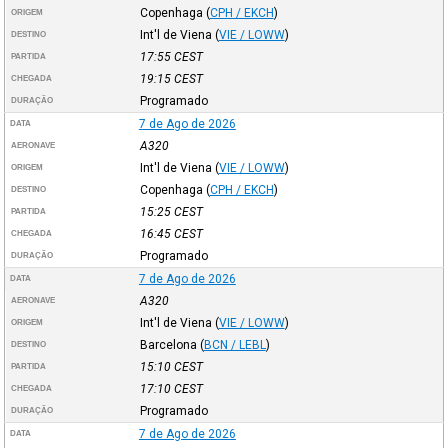
Copenhaga
(
CPH / EKCH
)
ORIGEM
Int'l de Viena
(
VIE / LOWW
)
DESTINO
17:55
CEST
PARTIDA
19:15
CEST
CHEGADA
Programado
DURAÇÃO
7 de Ago de 2026
DATA
A320
AERONAVE
Int'l de Viena
(
VIE / LOWW
)
ORIGEM
Copenhaga
(
CPH / EKCH
)
DESTINO
15:25
CEST
PARTIDA
16:45
CEST
CHEGADA
Programado
DURAÇÃO
7 de Ago de 2026
DATA
A320
AERONAVE
Int'l de Viena
(
VIE / LOWW
)
ORIGEM
Barcelona
(
BCN / LEBL
)
DESTINO
15:10
CEST
PARTIDA
17:10
CEST
CHEGADA
Programado
DURAÇÃO
7 de Ago de 2026
DATA