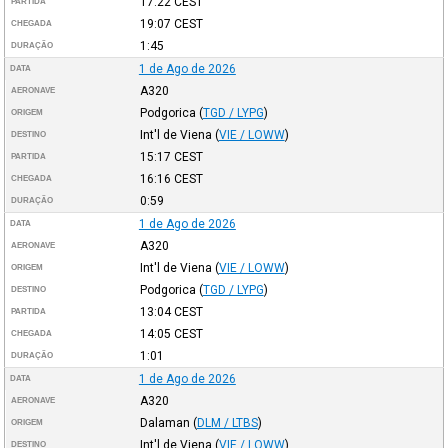
17:22
CEST
PARTIDA
19:07
CEST
CHEGADA
1:45
DURAÇÃO
1 de Ago de 2026
DATA
A320
AERONAVE
Podgorica
(
TGD / LYPG
)
ORIGEM
Int'l de Viena
(
VIE / LOWW
)
DESTINO
15:17
CEST
PARTIDA
16:16
CEST
CHEGADA
0:59
DURAÇÃO
1 de Ago de 2026
DATA
A320
AERONAVE
Int'l de Viena
(
VIE / LOWW
)
ORIGEM
Podgorica
(
TGD / LYPG
)
DESTINO
13:04
CEST
PARTIDA
14:05
CEST
CHEGADA
1:01
DURAÇÃO
1 de Ago de 2026
DATA
A320
AERONAVE
Dalaman
(
DLM / LTBS
)
ORIGEM
Int'l de Viena
(
VIE / LOWW
)
DESTINO