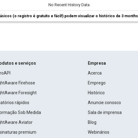
No Recent History Data
ásicos (o registro é gratuito e fácil!) podem visualizar o histórico de 3 month
odutos e serviços
Empresa
roAPI
Acerca
ightAware Firehose
Emprego
ightAware Foresight
Histórico
atórios rápidos
Anuncie conosco
formação Sob Medida
Sala de imprensa
ightAware Aviator
Blog
sinaturas premium
Webinários