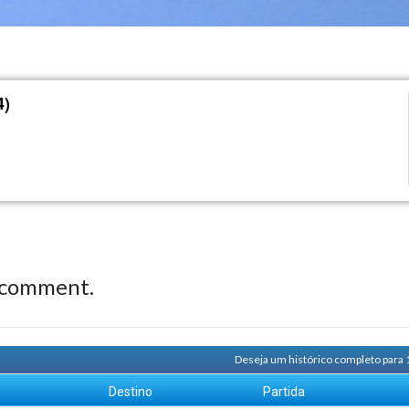
4)
 comment.
Deseja um histórico completo para 
m
Destino
Partida