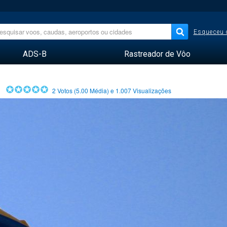
Esqueceu 
ADS-B
Rastreador de Vôo
2
Votos (
5.00
Média) e
1.007
Visualizações