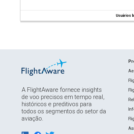
Usuários b
Pr
Ae
Fl
A FlightAware fornece insights
Fl
de voo precisos em tempo real,
Rel
históricos e preditivos para
In
todos os segmentos do setor da
aviação.
Fl
As