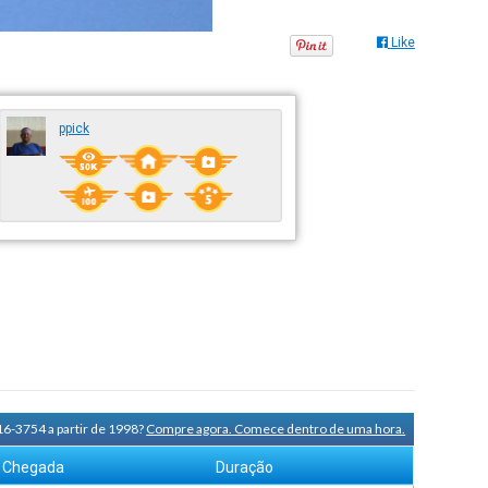
Like
ppick
16-3754 a partir de 1998?
Compre agora. Comece dentro de uma hora.
Chegada
Duração