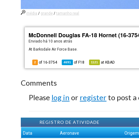
média
/
grande
/
tamanho real
McDonnell Douglas FA-18 Hornet (16-375
Enviado há
10 anos atrás
At Barksdale Air Force Base.
of 16-3754
of
F18
at
KBAD
2
4691
1121
Comments
Please
log in
or
register
to post a
REGISTRO DE ATIVIDADE
Data
Aeronave
Orige