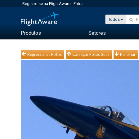
Registre-se na FlightAware
Entrar
Todos
Produtos
Setores
Regressar às Fotos
Carregar Fotos Suas
Partilhar