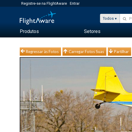
Registre-se na FlightAware
Entrar
Todos
Produtos
Setores
Regressar às Fotos
Carregar Fotos Suas
Partilhar