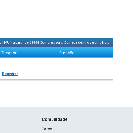
ra N4UN a partir de 1998?
Compre agora. Comece dentro de uma hora.
Chegada
Duração
s.
Registrar
Comunidade
Fotos