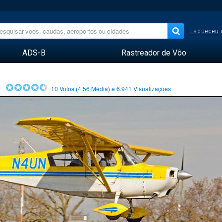
Esqueceu 
ADS-B
Rastreador de Vôo
10
Votos (
4.56
Média) e
6.941
Visualizações