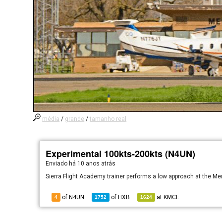
média
/
grande
/
tamanho real
Experimental 100kts-200kts (N4UN)
Enviado há
10 anos atrás
Sierra Flight Academy trainer performs a low approach at the Me
of N4UN
of
HXB
at
KMCE
4
1752
1624