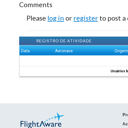
Comments
Please
log in
or
register
to post a
REGISTRO DE ATIVIDADE
Data
Aeronave
Orige
Usuários b
Pr
Ae