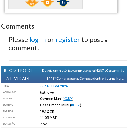
Comments
Please
log in
or
register
to post a
comment.
REGISTRO DE
Deseja um histórico completo para N2871G a partir de
ATIVIDADE
1998?
Compre agora. Comece dentro de uma hora.
27 de Jul de 2026
DATA
Unknown
AERONAVE
Guymon Muni
(
KGUY
)
ORIGEM
Casa Grande Muni
(
KCGZ
)
DESTINO
10:12
CDT
PARTIDA
11:05
MST
CHEGADA
2:52
DURAÇÃO