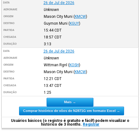
26 de Jul de 2026
DATA
Unknown
AERONAVE
Mason City Muni
(
KMCW
)
ORIGEM
Guymon Muni
(
KGUY
)
DESTINO
15:44
CDT
PARTIDA
18:57
CDT
CHEGADA
3:13
DURAÇÃO
26 de Jul de 2026
DATA
Unknown
AERONAVE
Wittman Rgnl
(
KOSH
)
ORIGEM
Mason City Muni
(
KMCW
)
DESTINO
12:21
CDT
PARTIDA
13:47
CDT
CHEGADA
1:25
DURAÇÃO
Mais →
Comprar histórico de vôos de N2871G em formato Excel →
Usuários básicos (o registro é gratuito e fácil!) podem visualizar o
histórico de 3 months.
Registrar