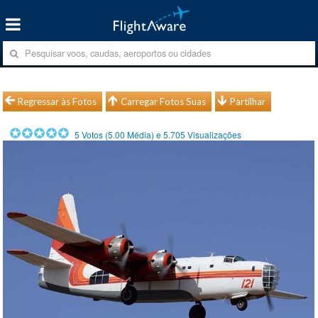
Regressar às Fotos
Carregar Fotos Suas
Partilhar
5
Votos (
5.00
Média) e
5.705
Visualizações