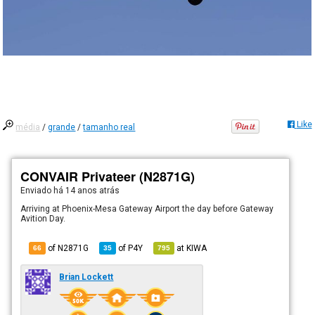
Like
média
/
grande
/
tamanho real
CONVAIR Privateer (N2871G)
Enviado há
14 anos atrás
Arriving at Phoenix-Mesa Gateway Airport the day before Gateway
Avition Day.
of N2871G
of
P4Y
at
KIWA
66
35
795
Brian Lockett