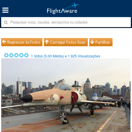
Regressar às Fotos
Carregar Fotos Suas
Partilhar
1
Votos (
5.00
Média) e
1.925
Visualizações