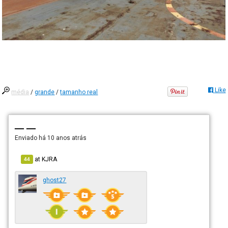
Like
média
/
grande
/
tamanho real
— —
Enviado há
10 anos atrás
at
KJRA
44
ghost27