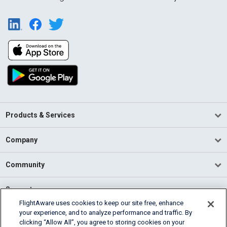
Products & Services
Company
Community
Support
FlightAware uses cookies to keep our site free, enhance
your experience, and to analyze performance and traffic. By
English (USA)
clicking “Allow All”, you agree to storing cookies on your
2026 FlightAware