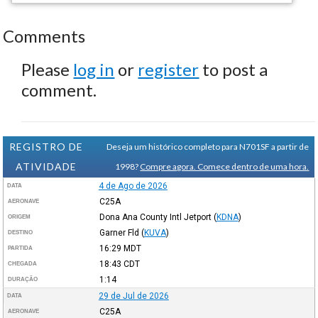
Comments
Please
log in
or
register
to post a
comment.
REGISTRO DE
Deseja um histórico completo para N701SF a partir de
ATIVIDADE
1998?
Compre agora. Comece dentro de uma hora.
4 de Ago de 2026
DATA
C25A
AERONAVE
Dona Ana County Intl Jetport
(
KDNA
)
ORIGEM
Garner Fld
(
KUVA
)
DESTINO
16:29
MDT
PARTIDA
18:43
CDT
CHEGADA
1:14
DURAÇÃO
29 de Jul de 2026
DATA
C25A
AERONAVE