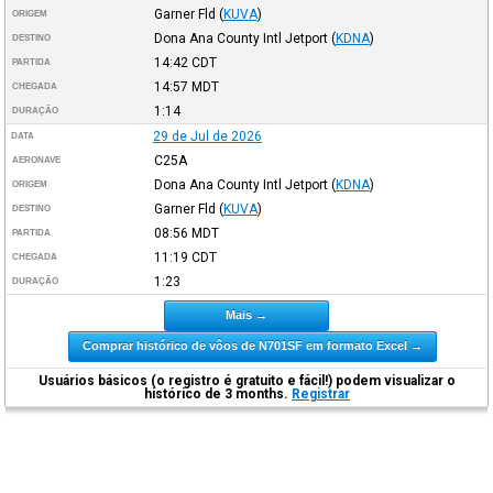
Garner Fld
(
KUVA
)
ORIGEM
Dona Ana County Intl Jetport
(
KDNA
)
DESTINO
14:42
CDT
PARTIDA
14:57
MDT
CHEGADA
1:14
DURAÇÃO
29 de Jul de 2026
DATA
C25A
AERONAVE
Dona Ana County Intl Jetport
(
KDNA
)
ORIGEM
Garner Fld
(
KUVA
)
DESTINO
08:56
MDT
PARTIDA
11:19
CDT
CHEGADA
1:23
DURAÇÃO
Mais →
Comprar histórico de vôos de N701SF em formato Excel →
Usuários básicos (o registro é gratuito e fácil!) podem visualizar o
histórico de 3 months.
Registrar