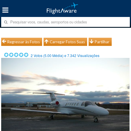
Regressar às Fotos
Carregar Fotos Suas
Partilhar
2
Votos (
5.00
Média) e
7.342
Visualizações