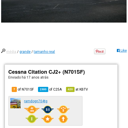
Like
média
/
grande
/
tamanho real
Cessna Citation CJ2+ (N701SF)
Enviado há
17 anos atrás
of N701SF
of
C25A
at
KBTV
7
1980
420
ramdogn704tg