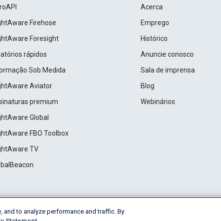
roAPI
Acerca
ightAware Firehose
Emprego
ightAware Foresight
Histórico
atórios rápidos
Anuncie conosco
formação Sob Medida
Sala de imprensa
ightAware Aviator
Blog
sinaturas premium
Webinários
ightAware Global
ightAware FBO Toolbox
ightAware TV
obalBeacon
, and to analyze performance and traffic. By
Cookie Settings
y Statement