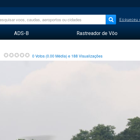
Esqueceu 
ADS-B
Rastreador de Vôo
0
Votos (
0.00
Média) e
188
Visualizações