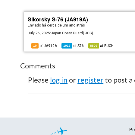
Sikorsky S-76 (JA919A)
Enviado há
cerca de um ano atrás
July 26, 2025:Japan Coast Guard( JCG).
of JA919A
of
S76
at
RJCH
10
1017
8806
Comments
Please
log in
or
register
to post a
Pr