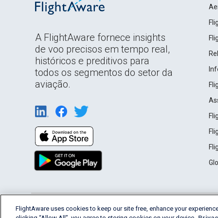
Ae
Fl
A FlightAware fornece insights
Fl
de voo precisos em tempo real,
Rel
históricos e preditivos para
In
todos os segmentos do setor da
aviação.
Fl
As
Fl
Fl
Fl
Gl
English (USA)
FlightAware uses cookies to keep our site free, enhance your experience
2026 FlightAware
Terms of Use
Privacy
clicking “Allow All”, you agree to storing cookies on your device.
Privac