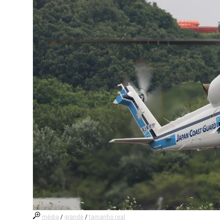
média
/
grande
/
tamanho real