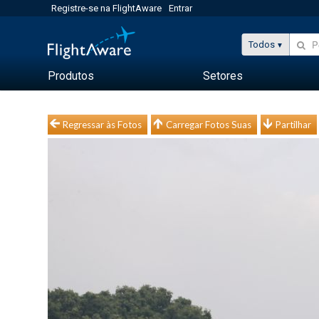
Registre-se na FlightAware
Entrar
Todos
Produtos
Setores
Regressar às Fotos
Carregar Fotos Suas
Partilhar