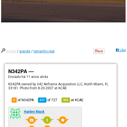
Like
média
/
grande
/
tamanho real
N342PA —
Enviado há
11 anos atrás
N342PA owned by 342 Airframe Acquisition LLC, North Miami, FL
33181. Photo from 8-20-2007 at KCAE
of N342PA
of
727
at
KCAE
5
217
362
Hanley Mack