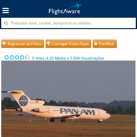
Regressar às Fotos
Carregar Fotos Suas
Partilhar
5
Votos (
4.20
Média) e
5.939
Visualizações