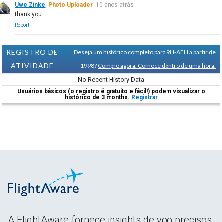
Uwe Zinke
Photo Uploader
10 anos atrás
thank you
Report
REGISTRO DE
Deseja um histórico completo para 9H-AEH a partir de
ATIVIDADE
1998?
Compre agora. Comece dentro de uma hora.
No Recent History Data
Usuários básicos (o registro é gratuito e fácil!) podem visualizar o
histórico de 3 months.
Registrar
A FlightAware fornece insights de voo precisos