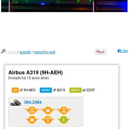
Like
média
/
grande
/
tamanho real
Airbus A319 (9H-AEH)
Enviado há
10 anos atrás
of 9H-AEH
of
A319
at
EDDF
15
30161
18727
Uwe Zinke