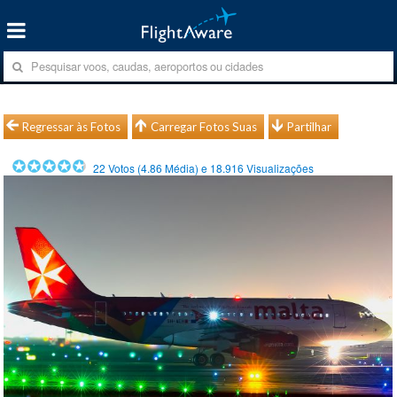
Regressar às Fotos
Carregar Fotos Suas
Partilhar
22
Votos (
4.86
Média) e
18.916
Visualizações