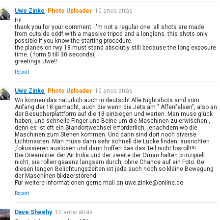
Uwe Zinke
Photo Uploader
10 anos atrás
Hi!
thank you for your comment. i'm not a regular one. all shots are made
from outside eddf with a massive tripod and a longlens. this shots only
possible if you know the starting procedure.
the planes on rwy 18 must stand absolutly still because the long exposure
time. ( form 5 till 30 seconds(
greetings Uwe!!
Report
Uwe Zinke
Photo Uploader
10 anos atrás
Wir können das natürlich auch in deutsch! Alle Nightshots sind vom
Anfang der 18 gemacht, auch die wenn die Jets am " Affenfelsen", also an
der Besucherplattform auf die 18 einbiegen und warten. Man muss glück
haben, und schnelle Finger und Beine um die Maschinen zu erwischen.,
denn es ist oft ein Standortwechsel erforderlich, jenachdem wo die
Maschinen zum Stehen kommen. Und dann sind dort noch diverse
Lichtmasten. Man muss dann sehr schnell die Lücke finden, ausrichten
,fokussieren auslösen und dann hoffen das das Teil nicht losrollt!!!
Die Dreamliner der Air India und der zweite der Oman halten prinzipiell
nicht, sie rollen gaaanz langsam durch, ohne Chance auf ein Foto. Bei
diesen langen Belichtungszeiten ist jede auch noch so kleine Bewegung
der Maschinen bildzerstörend.
Für weitere Informationen gerne mail an uwe.zinke@online.de
Report
Dave Sheehy
10 anos atrás