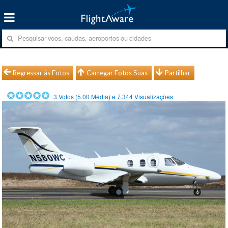
Regressar às Fotos
Carregar Fotos Suas
Partilhar
3
Votos (
5.00
Média) e
7.344
Visualizações