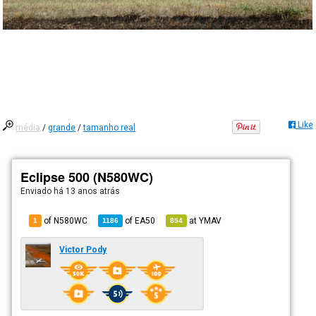
Like
média
/
grande
/
tamanho real
Eclipse 500 (N580WC)
Enviado há
13 anos atrás
of N580WC
of
EA50
at
YMAV
1
1186
854
Victor Pody