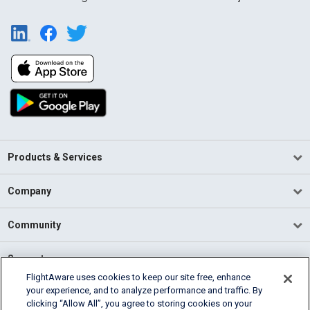
Products & Services
Company
Community
Support
FlightAware uses cookies to keep our site free, enhance
your experience, and to analyze performance and traffic. By
English (USA)
clicking “Allow All”, you agree to storing cookies on your
2026 FlightAware