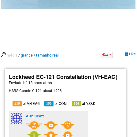
Like
média
/
grande
/
tamanho real
Lockheed EC-121 Constellation (VH-EAG)
Enviado há
13 anos atrás
HARS Connie C-121 about 1998
of VH-EAG
of
CONI
at
YSBK
135
355
756
Alan Scott