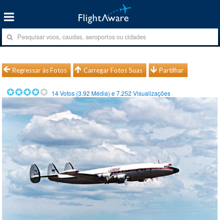
Regressar às Fotos
Carregar Fotos Suas
Partilhar
14
Votos (
3.92
Média) e
7.252
Visualizações