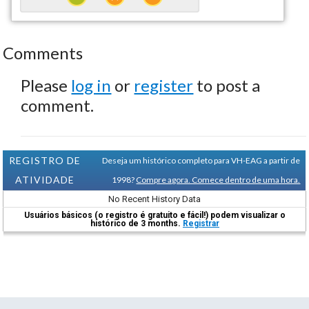
Comments
Please
log in
or
register
to post a
comment.
REGISTRO DE
Deseja um histórico completo para VH-EAG a partir de
ATIVIDADE
1998?
Compre agora. Comece dentro de uma hora.
No Recent History Data
Usuários básicos (o registro é gratuito e fácil!) podem visualizar o
histórico de 3 months.
Registrar