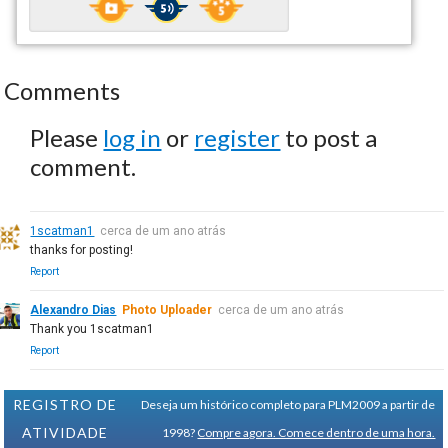
Comments
Please
log in
or
register
to post a
comment.
1scatman1
cerca de um ano atrás
thanks for posting!
Report
Alexandro Dias
Photo Uploader
cerca de um ano atrás
Thank you 1scatman1
Report
REGISTRO DE
Deseja um histórico completo para PLM2009 a partir de
ATIVIDADE
1998?
Compre agora. Comece dentro de uma hora.