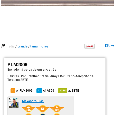
Like
média
/
grande
/
tamanho real
PLM2009 —
Enviado há
cerca de um ano atrás
Helibrás HM-1 Panther Brazil - Army EB-2009 no Aeroporto de
Teresina SBTE
of PLM2009
of
AS56
at
SBTE
3
11
1366
Alexandro Dias