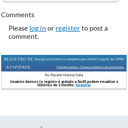
Comments
Please
log in
or
register
to post a
comment.
REGISTRO DE
Deseja um histórico completo para N6517 a partir de 1998?
ATIVIDADE
Compre agora. Comece dentro de uma hora.
No Recent History Data
Usuários básicos (o registro é gratuito e fácil!) podem visualizar o
histórico de 3 months.
Registrar