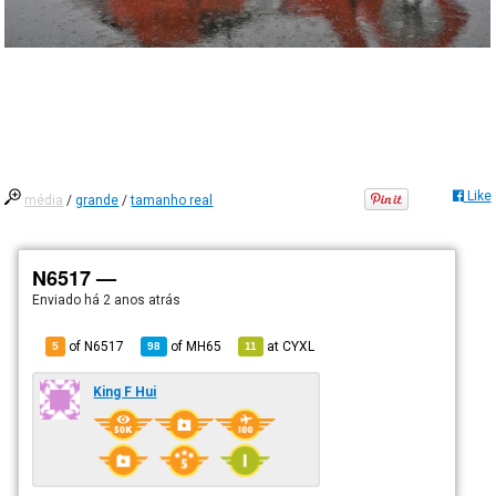
Like
média
/
grande
/
tamanho real
N6517 —
Enviado há
2 anos atrás
of N6517
of
MH65
at
CYXL
5
98
11
King F Hui