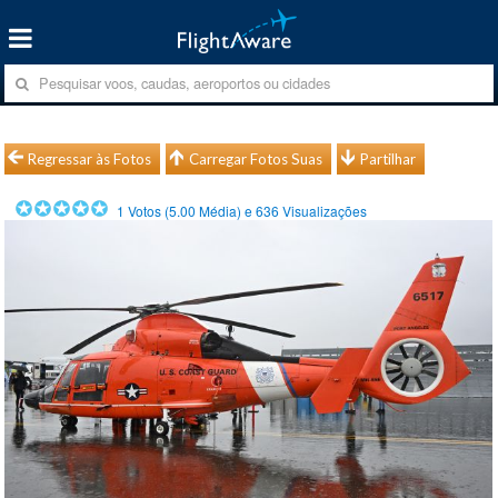
Regressar às Fotos
Carregar Fotos Suas
Partilhar
1
Votos (
5.00
Média) e
636
Visualizações