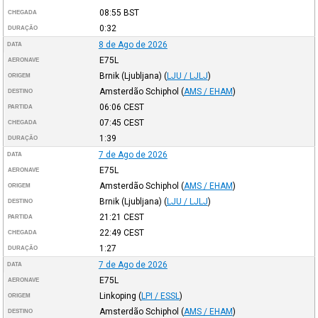
08:55
BST
CHEGADA
0:32
DURAÇÃO
8 de Ago de 2026
DATA
E75L
AERONAVE
Brnik (Ljubljana)
(
LJU / LJLJ
)
ORIGEM
Amsterdão Schiphol
(
AMS / EHAM
)
DESTINO
06:06
CEST
PARTIDA
07:45
CEST
CHEGADA
1:39
DURAÇÃO
7 de Ago de 2026
DATA
E75L
AERONAVE
Amsterdão Schiphol
(
AMS / EHAM
)
ORIGEM
Brnik (Ljubljana)
(
LJU / LJLJ
)
DESTINO
21:21
CEST
PARTIDA
22:49
CEST
CHEGADA
1:27
DURAÇÃO
7 de Ago de 2026
DATA
E75L
AERONAVE
Linkoping
(
LPI / ESSL
)
ORIGEM
Amsterdão Schiphol
(
AMS / EHAM
)
DESTINO