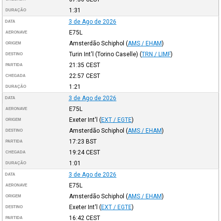
1:31
DURAÇÃO
3 de Ago de 2026
DATA
E75L
AERONAVE
Amsterdão Schiphol
(
AMS / EHAM
)
ORIGEM
Turin Int'l (Torino Caselle)
(
TRN / LIMF
)
DESTINO
21:35
CEST
PARTIDA
22:57
CEST
CHEGADA
1:21
DURAÇÃO
3 de Ago de 2026
DATA
E75L
AERONAVE
Exeter Int'l
(
EXT / EGTE
)
ORIGEM
Amsterdão Schiphol
(
AMS / EHAM
)
DESTINO
17:23
BST
PARTIDA
19:24
CEST
CHEGADA
1:01
DURAÇÃO
3 de Ago de 2026
DATA
E75L
AERONAVE
Amsterdão Schiphol
(
AMS / EHAM
)
ORIGEM
Exeter Int'l
(
EXT / EGTE
)
DESTINO
16:42
CEST
PARTIDA