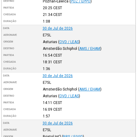
Poznań-Ławica
(
POZ / EPPO
)
DESTINO
20:25
CEST
PARTIDA
21:34
CEST
CHEGADA
1:08
DURAÇÃO
30 de Jul de 2026
DATA
E75L
AERONAVE
Asturias
(
OVD / LEAS
)
ORIGEM
Amsterdão Schiphol
(
AMS / EHAM
)
DESTINO
16:54
CEST
PARTIDA
18:31
CEST
CHEGADA
1:36
DURAÇÃO
30 de Jul de 2026
DATA
E75L
AERONAVE
Amsterdão Schiphol
(
AMS / EHAM
)
ORIGEM
Asturias
(
OVD / LEAS
)
DESTINO
14:11
CEST
PARTIDA
16:09
CEST
CHEGADA
1:57
DURAÇÃO
30 de Jul de 2026
DATA
E75L
AERONAVE
Bristol Int'l
(
BRS / EGGD
)
ORIGEM