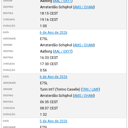
Aalborg
(
AAL / EKYT
)
ORIGEM
Amsterdão Schiphol
(
AMS / EHAM
)
DESTINO
18:15
CEST
PARTIDA
19:16
CEST
CHEGADA
1:00
DURAÇÃO
6 de Ago de 2026
DATA
E75L
AERONAVE
Amsterdão Schiphol
(
AMS / EHAM
)
ORIGEM
Aalborg
(
AAL / EKYT
)
DESTINO
16:33
CEST
PARTIDA
17:30
CEST
CHEGADA
0:56
DURAÇÃO
6 de Ago de 2026
DATA
E75L
AERONAVE
Turin Int'l (Torino Caselle)
(
TRN / LIMF
)
ORIGEM
Amsterdão Schiphol
(
AMS / EHAM
)
DESTINO
06:35
CEST
PARTIDA
08:07
CEST
CHEGADA
1:32
DURAÇÃO
5 de Ago de 2026
DATA
E75L
AERONAVE