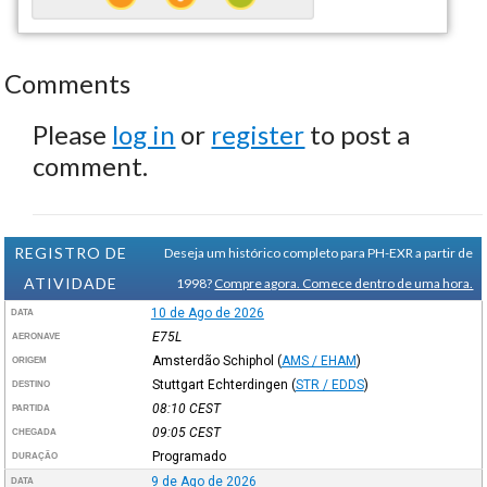
Comments
Please
log in
or
register
to post a
comment.
REGISTRO DE
Deseja um histórico completo para PH-EXR a partir de
ATIVIDADE
1998?
Compre agora. Comece dentro de uma hora.
10 de Ago de 2026
DATA
E75L
AERONAVE
Amsterdão Schiphol
(
AMS / EHAM
)
ORIGEM
Stuttgart Echterdingen
(
STR / EDDS
)
DESTINO
08:10
CEST
PARTIDA
09:05
CEST
CHEGADA
Programado
DURAÇÃO
9 de Ago de 2026
DATA