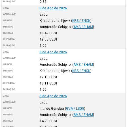
0:35
DURAÇÃO
8 de Ago de 2026
DATA
E75L
AERONAVE
Kristiansand, Kjevik
(
KRS / ENCN
)
ORIGEM
Amsterdão Schiphol
(
AMS / EHAM
)
DESTINO
18:49
CEST
PARTIDA
19:55
CEST
CHEGADA
1:05
DURAÇÃO
8 de Ago de 2026
DATA
E75L
AERONAVE
Amsterdão Schiphol
(
AMS / EHAM
)
ORIGEM
Kristiansand, Kjevik
(
KRS / ENCN
)
DESTINO
17:10
CEST
PARTIDA
18:11
CEST
CHEGADA
1:00
DURAÇÃO
8 de Ago de 2026
DATA
E75L
AERONAVE
Int'l de Genebra
(
GVA / LSGG
)
ORIGEM
Amsterdão Schiphol
(
AMS / EHAM
)
DESTINO
14:29
CEST
PARTIDA