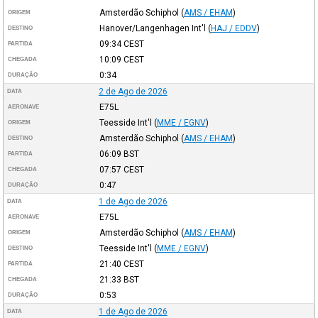
Amsterdão Schiphol
(
AMS / EHAM
)
ORIGEM
Hanover/Langenhagen Int'l
(
HAJ / EDDV
)
DESTINO
09:34
CEST
PARTIDA
10:09
CEST
CHEGADA
0:34
DURAÇÃO
2 de Ago de 2026
DATA
E75L
AERONAVE
Teesside Int'l
(
MME / EGNV
)
ORIGEM
Amsterdão Schiphol
(
AMS / EHAM
)
DESTINO
06:09
BST
PARTIDA
07:57
CEST
CHEGADA
0:47
DURAÇÃO
1 de Ago de 2026
DATA
E75L
AERONAVE
Amsterdão Schiphol
(
AMS / EHAM
)
ORIGEM
Teesside Int'l
(
MME / EGNV
)
DESTINO
21:40
CEST
PARTIDA
21:33
BST
CHEGADA
0:53
DURAÇÃO
1 de Ago de 2026
DATA