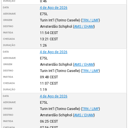
0:46
DURAÇÃO
4 de Ago de 2026
DATA
E75L
AERONAVE
Turin Int'l (Torino Caselle)
(
TRN / LIMF
)
ORIGEM
Amsterdão Schiphol
(
AMS / EHAM
)
DESTINO
11:54
CEST
PARTIDA
13:21
CEST
CHEGADA
1:26
DURAÇÃO
4 de Ago de 2026
DATA
E75L
AERONAVE
Amsterdão Schiphol
(
AMS / EHAM
)
ORIGEM
Turin Int'l (Torino Caselle)
(
TRN / LIMF
)
DESTINO
09:48
CEST
PARTIDA
11:07
CEST
CHEGADA
1:19
DURAÇÃO
4 de Ago de 2026
DATA
E75L
AERONAVE
Turin Int'l (Torino Caselle)
(
TRN / LIMF
)
ORIGEM
Amsterdão Schiphol
(
AMS / EHAM
)
DESTINO
06:25
CEST
PARTIDA
07:56
CEST
CHEGADA