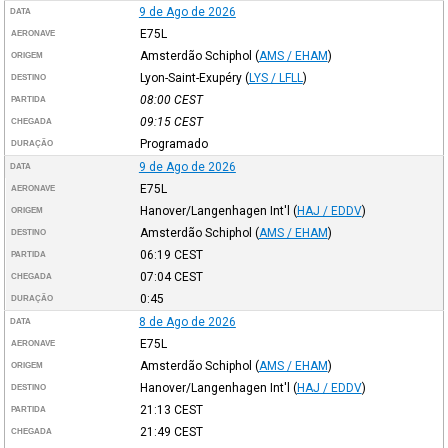
9 de Ago de 2026
DATA
E75L
AERONAVE
Amsterdão Schiphol
(
AMS / EHAM
)
ORIGEM
Lyon-Saint-Exupéry
(
LYS / LFLL
)
DESTINO
08:00
CEST
PARTIDA
09:15
CEST
CHEGADA
Programado
DURAÇÃO
9 de Ago de 2026
DATA
E75L
AERONAVE
Hanover/Langenhagen Int'l
(
HAJ / EDDV
)
ORIGEM
Amsterdão Schiphol
(
AMS / EHAM
)
DESTINO
06:19
CEST
PARTIDA
07:04
CEST
CHEGADA
0:45
DURAÇÃO
8 de Ago de 2026
DATA
E75L
AERONAVE
Amsterdão Schiphol
(
AMS / EHAM
)
ORIGEM
Hanover/Langenhagen Int'l
(
HAJ / EDDV
)
DESTINO
21:13
CEST
PARTIDA
21:49
CEST
CHEGADA