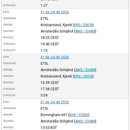
1:27
DURAÇÃO
31 de Jul de 2026
DATA
E75L
AERONAVE
Kristiansand, Kjevik
(
KRS / ENCN
)
ORIGEM
Amsterdão Schiphol
(
AMS / EHAM
)
DESTINO
18:25
CEST
PARTIDA
19:40
CEST
CHEGADA
1:15
DURAÇÃO
31 de Jul de 2026
DATA
E75L
AERONAVE
Amsterdão Schiphol
(
AMS / EHAM
)
ORIGEM
Kristiansand, Kjevik
(
KRS / ENCN
)
DESTINO
16:39
CEST
PARTIDA
17:38
CEST
CHEGADA
0:59
DURAÇÃO
31 de Jul de 2026
DATA
E75L
AERONAVE
Birmingham Int'l
(
BHX / EGBB
)
ORIGEM
Amsterdão Schiphol
(
AMS / EHAM
)
DESTINO
13:53
BST
PARTIDA