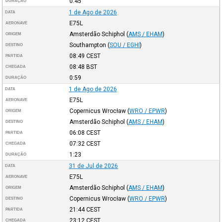
0:45
DURAÇÃO
1 de Ago de 2026
DATA
E75L
AERONAVE
Amsterdão Schiphol
(
AMS / EHAM
)
ORIGEM
Southampton
(
SOU / EGHI
)
DESTINO
08:49
CEST
PARTIDA
08:48
BST
CHEGADA
0:59
DURAÇÃO
1 de Ago de 2026
DATA
E75L
AERONAVE
Copernicus Wrocław
(
WRO / EPWR
)
ORIGEM
Amsterdão Schiphol
(
AMS / EHAM
)
DESTINO
06:08
CEST
PARTIDA
07:32
CEST
CHEGADA
1:23
DURAÇÃO
31 de Jul de 2026
DATA
E75L
AERONAVE
Amsterdão Schiphol
(
AMS / EHAM
)
ORIGEM
Copernicus Wrocław
(
WRO / EPWR
)
DESTINO
21:44
CEST
PARTIDA
23:12
CEST
CHEGADA