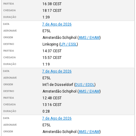
16:38
CEST
PARTIDA
18:17
CEST
CHEGADA
1:39
DURAÇÃO
7 de Ago de 2026
DATA
E75L
AERONAVE
Amsterdão Schiphol
(
AMS / EHAM
)
ORIGEM
Linkoping
(
LPI / ESSL
)
DESTINO
14:37
CEST
PARTIDA
15:57
CEST
CHEGADA
1:19
DURAÇÃO
7 de Ago de 2026
DATA
E75L
AERONAVE
Int'l de Düsseldorf
(
DUS / EDDL
)
ORIGEM
Amsterdão Schiphol
(
AMS / EHAM
)
DESTINO
12:48
CEST
PARTIDA
13:16
CEST
CHEGADA
0:28
DURAÇÃO
7 de Ago de 2026
DATA
E75L
AERONAVE
Amsterdão Schiphol
(
AMS / EHAM
)
ORIGEM