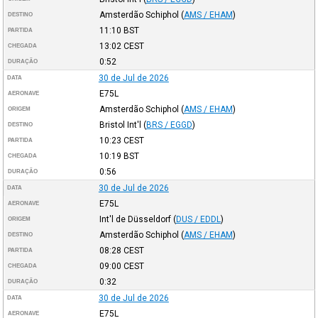
Amsterdão Schiphol
(
AMS / EHAM
)
DESTINO
11:10
BST
PARTIDA
13:02
CEST
CHEGADA
0:52
DURAÇÃO
30 de Jul de 2026
DATA
E75L
AERONAVE
Amsterdão Schiphol
(
AMS / EHAM
)
ORIGEM
Bristol Int'l
(
BRS / EGGD
)
DESTINO
10:23
CEST
PARTIDA
10:19
BST
CHEGADA
0:56
DURAÇÃO
30 de Jul de 2026
DATA
E75L
AERONAVE
Int'l de Düsseldorf
(
DUS / EDDL
)
ORIGEM
Amsterdão Schiphol
(
AMS / EHAM
)
DESTINO
08:28
CEST
PARTIDA
09:00
CEST
CHEGADA
0:32
DURAÇÃO
30 de Jul de 2026
DATA
E75L
AERONAVE