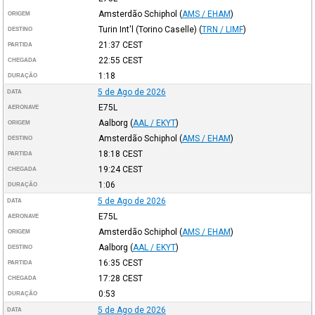
Amsterdão Schiphol
(
AMS / EHAM
)
ORIGEM
Turin Int'l (Torino Caselle)
(
TRN / LIMF
)
DESTINO
21:37
CEST
PARTIDA
22:55
CEST
CHEGADA
1:18
DURAÇÃO
5 de Ago de 2026
DATA
E75L
AERONAVE
Aalborg
(
AAL / EKYT
)
ORIGEM
Amsterdão Schiphol
(
AMS / EHAM
)
DESTINO
18:18
CEST
PARTIDA
19:24
CEST
CHEGADA
1:06
DURAÇÃO
5 de Ago de 2026
DATA
E75L
AERONAVE
Amsterdão Schiphol
(
AMS / EHAM
)
ORIGEM
Aalborg
(
AAL / EKYT
)
DESTINO
16:35
CEST
PARTIDA
17:28
CEST
CHEGADA
0:53
DURAÇÃO
5 de Ago de 2026
DATA