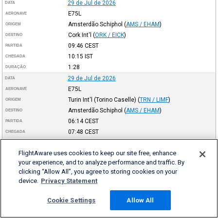
29 de Jul de 2026
DATA
E75L
AERONAVE
Amsterdão Schiphol
(
AMS / EHAM
)
ORIGEM
Cork Int'l
(
ORK / EICK
)
DESTINO
09:46
CEST
PARTIDA
10:15
IST
CHEGADA
1:28
DURAÇÃO
29 de Jul de 2026
DATA
E75L
AERONAVE
Turin Int'l (Torino Caselle)
(
TRN / LIMF
)
ORIGEM
Amsterdão Schiphol
(
AMS / EHAM
)
DESTINO
06:14
CEST
PARTIDA
07:48
CEST
CHEGADA
1:33
DURAÇÃO
FlightAware uses cookies to keep our site free, enhance
28 de Jul de 2026
DATA
your experience, and to analyze performance and traffic. By
E75L
AERONAVE
clicking “Allow All”, you agree to storing cookies on your
Amsterdão Schiphol
(
AMS / EHAM
)
ORIGEM
device.
Privacy Statement
Turin Int'l (Torino Caselle)
(
TRN / LIMF
)
DESTINO
21:22
CEST
PARTIDA
Cookie Settings
Allow All
22:49
CEST
CHEGADA
1:26
DURAÇÃO