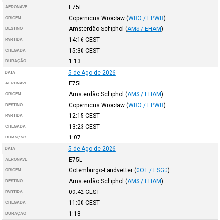
E75L
AERONAVE
Copernicus Wrocław
(
WRO / EPWR
)
ORIGEM
Amsterdão Schiphol
(
AMS / EHAM
)
DESTINO
14:16
CEST
PARTIDA
15:30
CEST
CHEGADA
1:13
DURAÇÃO
5 de Ago de 2026
DATA
E75L
AERONAVE
Amsterdão Schiphol
(
AMS / EHAM
)
ORIGEM
Copernicus Wrocław
(
WRO / EPWR
)
DESTINO
12:15
CEST
PARTIDA
13:23
CEST
CHEGADA
1:07
DURAÇÃO
5 de Ago de 2026
DATA
E75L
AERONAVE
Gotemburgo-Landvetter
(
GOT / ESGG
)
ORIGEM
Amsterdão Schiphol
(
AMS / EHAM
)
DESTINO
09:42
CEST
PARTIDA
11:00
CEST
CHEGADA
1:18
DURAÇÃO