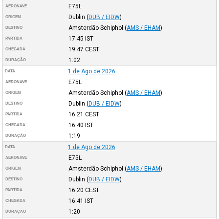
E75L
AERONAVE
Dublin
(
DUB / EIDW
)
ORIGEM
Amsterdão Schiphol
(
AMS / EHAM
)
DESTINO
17:45
IST
PARTIDA
19:47
CEST
CHEGADA
1:02
DURAÇÃO
1 de Ago de 2026
DATA
E75L
AERONAVE
Amsterdão Schiphol
(
AMS / EHAM
)
ORIGEM
Dublin
(
DUB / EIDW
)
DESTINO
16:21
CEST
PARTIDA
16:40
IST
CHEGADA
1:19
DURAÇÃO
1 de Ago de 2026
DATA
E75L
AERONAVE
Amsterdão Schiphol
(
AMS / EHAM
)
ORIGEM
Dublin
(
DUB / EIDW
)
DESTINO
16:20
CEST
PARTIDA
16:41
IST
CHEGADA
1:20
DURAÇÃO