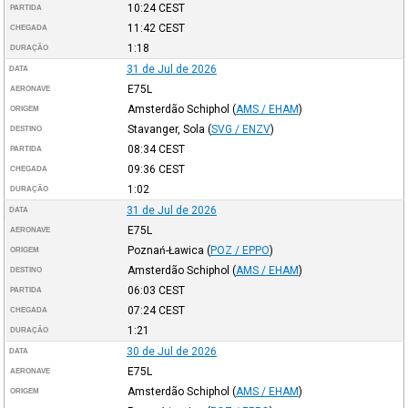
10:24
CEST
PARTIDA
11:42
CEST
CHEGADA
1:18
DURAÇÃO
31 de Jul de 2026
DATA
E75L
AERONAVE
Amsterdão Schiphol
(
AMS / EHAM
)
ORIGEM
Stavanger, Sola
(
SVG / ENZV
)
DESTINO
08:34
CEST
PARTIDA
09:36
CEST
CHEGADA
1:02
DURAÇÃO
31 de Jul de 2026
DATA
E75L
AERONAVE
Poznań-Ławica
(
POZ / EPPO
)
ORIGEM
Amsterdão Schiphol
(
AMS / EHAM
)
DESTINO
06:03
CEST
PARTIDA
07:24
CEST
CHEGADA
1:21
DURAÇÃO
30 de Jul de 2026
DATA
E75L
AERONAVE
Amsterdão Schiphol
(
AMS / EHAM
)
ORIGEM