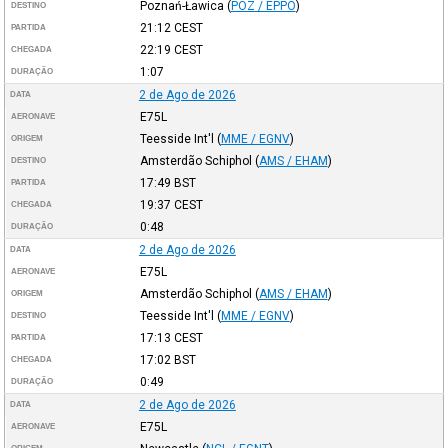
Poznań-Ławica
(
POZ / EPPO
)
DESTINO
21:12
CEST
PARTIDA
22:19
CEST
CHEGADA
1:07
DURAÇÃO
2 de Ago de 2026
DATA
E75L
AERONAVE
Teesside Int'l
(
MME / EGNV
)
ORIGEM
Amsterdão Schiphol
(
AMS / EHAM
)
DESTINO
17:49
BST
PARTIDA
19:37
CEST
CHEGADA
0:48
DURAÇÃO
2 de Ago de 2026
DATA
E75L
AERONAVE
Amsterdão Schiphol
(
AMS / EHAM
)
ORIGEM
Teesside Int'l
(
MME / EGNV
)
DESTINO
17:13
CEST
PARTIDA
17:02
BST
CHEGADA
0:49
DURAÇÃO
2 de Ago de 2026
DATA
E75L
AERONAVE