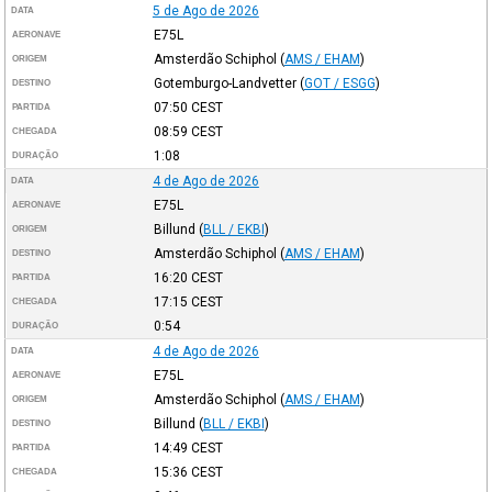
5 de Ago de 2026
DATA
E75L
AERONAVE
Amsterdão Schiphol
(
AMS / EHAM
)
ORIGEM
Gotemburgo-Landvetter
(
GOT / ESGG
)
DESTINO
07:50
CEST
PARTIDA
08:59
CEST
CHEGADA
1:08
DURAÇÃO
4 de Ago de 2026
DATA
E75L
AERONAVE
Billund
(
BLL / EKBI
)
ORIGEM
Amsterdão Schiphol
(
AMS / EHAM
)
DESTINO
16:20
CEST
PARTIDA
17:15
CEST
CHEGADA
0:54
DURAÇÃO
4 de Ago de 2026
DATA
E75L
AERONAVE
Amsterdão Schiphol
(
AMS / EHAM
)
ORIGEM
Billund
(
BLL / EKBI
)
DESTINO
14:49
CEST
PARTIDA
15:36
CEST
CHEGADA