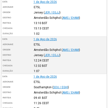
1 de Ago de 2026
DATA
E75L
AERONAVE
Jersey
(
JER / EGJJ
)
ORIGEM
Amsterdão Schiphol
(
AMS / EHAM
)
DESTINO
13:10
BST
PARTIDA
15:13
CEST
CHEGADA
1:02
DURAÇÃO
1 de Ago de 2026
DATA
E75L
AERONAVE
Amsterdão Schiphol
(
AMS / EHAM
)
ORIGEM
Jersey
(
JER / EGJJ
)
DESTINO
12:24
CEST
PARTIDA
12:32
BST
CHEGADA
1:07
DURAÇÃO
1 de Ago de 2026
DATA
E75L
AERONAVE
Southampton
(
SOU / EGHI
)
ORIGEM
Amsterdão Schiphol
(
AMS / EHAM
)
DESTINO
09:41
BST
PARTIDA
11:26
CEST
CHEGADA