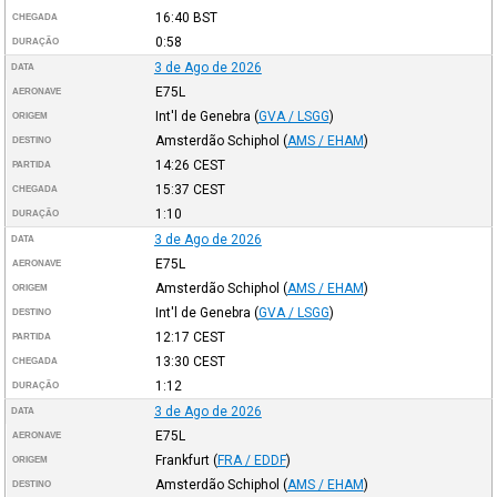
16:40
BST
CHEGADA
0:58
DURAÇÃO
3 de Ago de 2026
DATA
E75L
AERONAVE
Int'l de Genebra
(
GVA / LSGG
)
ORIGEM
Amsterdão Schiphol
(
AMS / EHAM
)
DESTINO
14:26
CEST
PARTIDA
15:37
CEST
CHEGADA
1:10
DURAÇÃO
3 de Ago de 2026
DATA
E75L
AERONAVE
Amsterdão Schiphol
(
AMS / EHAM
)
ORIGEM
Int'l de Genebra
(
GVA / LSGG
)
DESTINO
12:17
CEST
PARTIDA
13:30
CEST
CHEGADA
1:12
DURAÇÃO
3 de Ago de 2026
DATA
E75L
AERONAVE
Frankfurt
(
FRA / EDDF
)
ORIGEM
Amsterdão Schiphol
(
AMS / EHAM
)
DESTINO