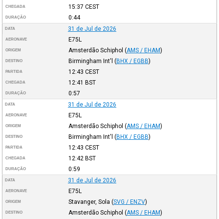
15:37
CEST
CHEGADA
0:44
DURAÇÃO
31 de Jul de 2026
DATA
E75L
AERONAVE
Amsterdão Schiphol
(
AMS / EHAM
)
ORIGEM
Birmingham Int'l
(
BHX / EGBB
)
DESTINO
12:43
CEST
PARTIDA
12:41
BST
CHEGADA
0:57
DURAÇÃO
31 de Jul de 2026
DATA
E75L
AERONAVE
Amsterdão Schiphol
(
AMS / EHAM
)
ORIGEM
Birmingham Int'l
(
BHX / EGBB
)
DESTINO
12:43
CEST
PARTIDA
12:42
BST
CHEGADA
0:59
DURAÇÃO
31 de Jul de 2026
DATA
E75L
AERONAVE
Stavanger, Sola
(
SVG / ENZV
)
ORIGEM
Amsterdão Schiphol
(
AMS / EHAM
)
DESTINO