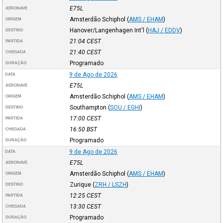
E75L
AERONAVE
Amsterdão Schiphol
(
AMS / EHAM
)
ORIGEM
Hanover/Langenhagen Int'l
(
HAJ / EDDV
)
DESTINO
21:04
CEST
PARTIDA
21:40
CEST
CHEGADA
Programado
DURAÇÃO
9 de Ago de 2026
DATA
E75L
AERONAVE
Amsterdão Schiphol
(
AMS / EHAM
)
ORIGEM
Southampton
(
SOU / EGHI
)
DESTINO
17:00
CEST
PARTIDA
16:50
BST
CHEGADA
Programado
DURAÇÃO
9 de Ago de 2026
DATA
E75L
AERONAVE
Amsterdão Schiphol
(
AMS / EHAM
)
ORIGEM
Zurique
(
ZRH / LSZH
)
DESTINO
12:25
CEST
PARTIDA
13:30
CEST
CHEGADA
Programado
DURAÇÃO