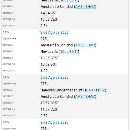
Newcastle
(
NCL / EGNT
)
ORIGEM
Amsterdão Schiphol
(
AMS / EHAM
)
DESTINO
14:04
BST
PARTIDA
15:58
CEST
CHEGADA
0:54
DURAÇÃO
2 de Ago de 2026
DATA
E75L
AERONAVE
Amsterdão Schiphol
(
AMS / EHAM
)
ORIGEM
Newcastle
(
NCL / EGNT
)
DESTINO
13:06
CEST
PARTIDA
13:09
BST
CHEGADA
1:02
DURAÇÃO
2 de Ago de 2026
DATA
E75L
AERONAVE
Hanover/Langenhagen Int'l
(
HAJ / EDDV
)
ORIGEM
Amsterdão Schiphol
(
AMS / EHAM
)
DESTINO
10:57
CEST
PARTIDA
11:37
CEST
CHEGADA
0:39
DURAÇÃO
2 de Ago de 2026
DATA
E75L
AERONAVE