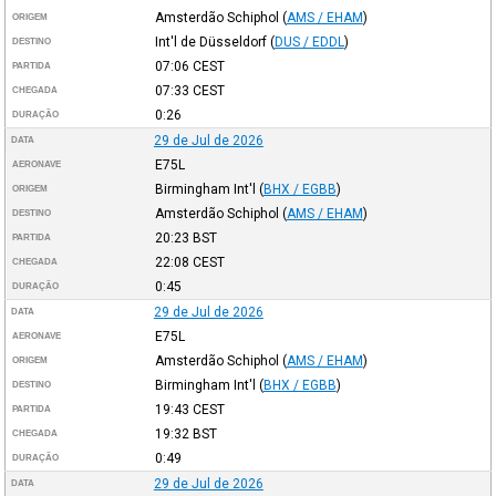
Amsterdão Schiphol
(
AMS / EHAM
)
ORIGEM
Int'l de Düsseldorf
(
DUS / EDDL
)
DESTINO
07:06
CEST
PARTIDA
07:33
CEST
CHEGADA
0:26
DURAÇÃO
29 de Jul de 2026
DATA
E75L
AERONAVE
Birmingham Int'l
(
BHX / EGBB
)
ORIGEM
Amsterdão Schiphol
(
AMS / EHAM
)
DESTINO
20:23
BST
PARTIDA
22:08
CEST
CHEGADA
0:45
DURAÇÃO
29 de Jul de 2026
DATA
E75L
AERONAVE
Amsterdão Schiphol
(
AMS / EHAM
)
ORIGEM
Birmingham Int'l
(
BHX / EGBB
)
DESTINO
19:43
CEST
PARTIDA
19:32
BST
CHEGADA
0:49
DURAÇÃO
29 de Jul de 2026
DATA