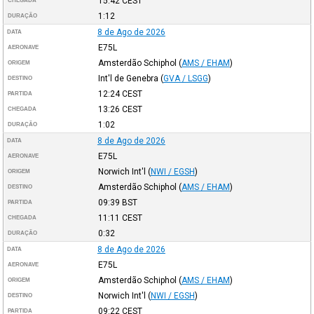
15:42
CEST
CHEGADA
1:12
DURAÇÃO
8 de Ago de 2026
DATA
E75L
AERONAVE
Amsterdão Schiphol
(
AMS / EHAM
)
ORIGEM
Int'l de Genebra
(
GVA / LSGG
)
DESTINO
12:24
CEST
PARTIDA
13:26
CEST
CHEGADA
1:02
DURAÇÃO
8 de Ago de 2026
DATA
E75L
AERONAVE
Norwich Int'l
(
NWI / EGSH
)
ORIGEM
Amsterdão Schiphol
(
AMS / EHAM
)
DESTINO
09:39
BST
PARTIDA
11:11
CEST
CHEGADA
0:32
DURAÇÃO
8 de Ago de 2026
DATA
E75L
AERONAVE
Amsterdão Schiphol
(
AMS / EHAM
)
ORIGEM
Norwich Int'l
(
NWI / EGSH
)
DESTINO
09:22
CEST
PARTIDA