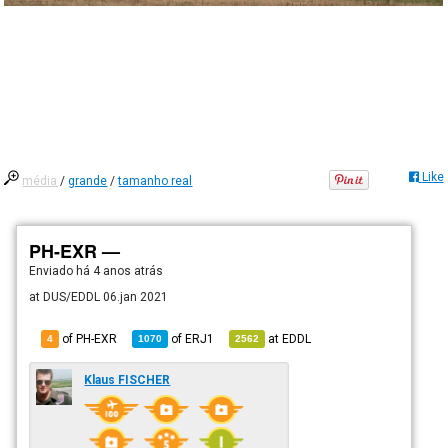
Like
média
/
grande
/
tamanho real
PH-EXR —
Enviado há
4 anos atrás
at DUS/EDDL 06.jan 2021
of PH-EXR
of
ERJ1
at
EDDL
4
1070
2562
Klaus FISCHER