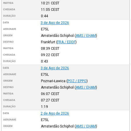
10:21
CEST
PARTIDA
11:05
CEST
CHEGADA
0:44
DURAÇÃO
3 de Ago de 2026
DATA
E75L
AERONAVE
Amsterdão Schiphol
(
AMS / EHAM
)
ORIGEM
Frankfurt
(
FRA / EDDF
)
DESTINO
08:39
CEST
PARTIDA
09:22
CEST
CHEGADA
0:43
DURAÇÃO
3 de Ago de 2026
DATA
E75L
AERONAVE
Poznań-Ławica
(
POZ / EPPO
)
ORIGEM
Amsterdão Schiphol
(
AMS / EHAM
)
DESTINO
06:07
CEST
PARTIDA
07:27
CEST
CHEGADA
1:19
DURAÇÃO
2 de Ago de 2026
DATA
E75L
AERONAVE
Amsterdão Schiphol
(
AMS / EHAM
)
ORIGEM