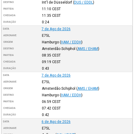
Int'l de Düsseldorf
(
DUS / EDDL
)
DESTINO
11:10
CEST
PARTIDA
11:35
CEST
CHEGADA
0:24
DURAÇÃO
7 de Ago de 2026
DATA
E75L
AERONAVE
Hamburgo
(
HAM / EDDH
)
ORIGEM
Amsterdão Schiphol
(
AMS / EHAM
)
DESTINO
08:35
CEST
PARTIDA
09:19
CEST
CHEGADA
0:43
DURAÇÃO
7 de Ago de 2026
DATA
E75L
AERONAVE
Amsterdão Schiphol
(
AMS / EHAM
)
ORIGEM
Hamburgo
(
HAM / EDDH
)
DESTINO
06:59
CEST
PARTIDA
07:42
CEST
CHEGADA
0:42
DURAÇÃO
6 de Ago de 2026
DATA
E75L
AERONAVE