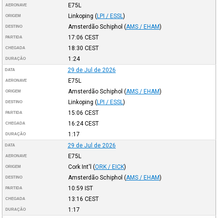
E75L
AERONAVE
Linkoping
(
LPI / ESSL
)
ORIGEM
Amsterdão Schiphol
(
AMS / EHAM
)
DESTINO
17:06
CEST
PARTIDA
18:30
CEST
CHEGADA
1:24
DURAÇÃO
29 de Jul de 2026
DATA
E75L
AERONAVE
Amsterdão Schiphol
(
AMS / EHAM
)
ORIGEM
Linkoping
(
LPI / ESSL
)
DESTINO
15:06
CEST
PARTIDA
16:24
CEST
CHEGADA
1:17
DURAÇÃO
29 de Jul de 2026
DATA
E75L
AERONAVE
Cork Int'l
(
ORK / EICK
)
ORIGEM
Amsterdão Schiphol
(
AMS / EHAM
)
DESTINO
10:59
IST
PARTIDA
13:16
CEST
CHEGADA
1:17
DURAÇÃO