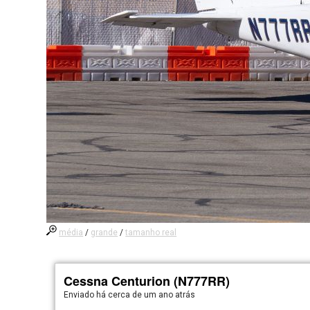
média
/
grande
/
tamanho real
Cessna Centurion (N777RR)
Enviado há
cerca de um ano atrás