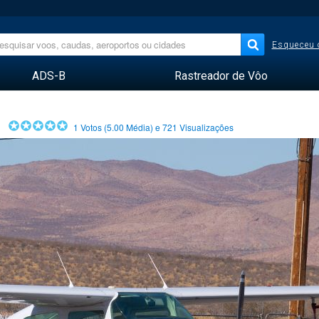
Esqueceu 
ADS-B
Rastreador de Vôo
1
Votos (
5.00
Média) e
721
Visualizações