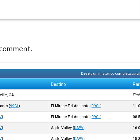
 comment.
Deseja um histórico completo para
Destino
Par
ville, CA
Firs
lanto
(
99CL
)
El Mirage Fld Adelanto
(
99CL
)
11:
V
)
El Mirage Fld Adelanto
(
99CL
)
08:
V
)
Apple Valley
(
KAPV
)
16:
V
)
Apple Valley
(
KAPV
)
15: