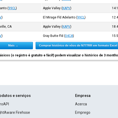
lanto
(
99CL
)
Apple Valley
(
KAPV
)
14:
V
)
El Mirage Fld Adelanto
(
99CL
)
12:
ville, CA
Apple Valley
(
KAPV
)
18:
V
)
Gray Butte Fld
(
04CA
)
15:
Mais →
Comprar histórico de vôos de N777RR em formato Excel
ásicos (o registro é gratuito e fácil!) podem visualizar o histórico de 3 month
odutos e serviços
Empresa
roAPI
Acerca
ightAware Firehose
Emprego