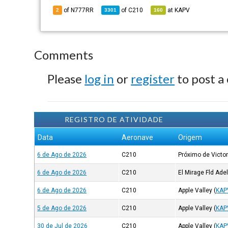
of N777RR
of
C210
at
KAPV
2
3301
160
Comments
Please
log in
or
register
to post a
REGISTRO DE ATIVIDADE
Data
Aeronave
Origem
6 de Ago de 2026
C210
Próximo de Victor
6 de Ago de 2026
C210
El Mirage Fld Ade
6 de Ago de 2026
C210
Apple Valley
(
KAP
5 de Ago de 2026
C210
Apple Valley
(
KAP
30 de Jul de 2026
C210
Apple Valley
(
KAP