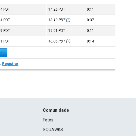
14
PDT
14:26
PDT
0:11
41
PDT
13:19
PDT
(
?
)
0:37
49
PDT
19:01
PDT
0:11
51
PDT
16:06
PDT
(
?
)
0:14
 →
s.
Registrar
Comunidade
Fotos
SQUAWKS