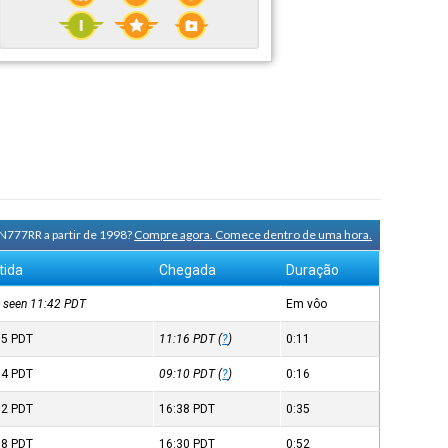
 N777RR a partir de 1998?
Compre agora. Comece dentro de uma hora.
tida
Chegada
Duração
t seen 11:42
PDT
Em vôo
05
PDT
11:16
PDT
(
?
)
0:11
54
PDT
09:10
PDT
(
?
)
0:16
02
PDT
16:38
PDT
0:35
38
PDT
16:30
PDT
0:52