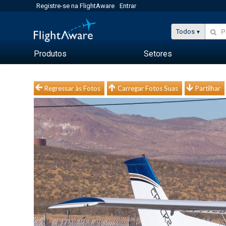
Registre-se na FlightAware
Entrar
Todos
Produtos
Setores
Regressar às Fotos
Carregar Fotos Suas
Partilhar