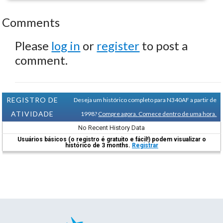
Comments
Please
log in
or
register
to post a
comment.
REGISTRO DE
Deseja um histórico completo para N340AF a partir de
ATIVIDADE
1998?
Compre agora. Comece dentro de uma hora.
No Recent History Data
Usuários básicos (o registro é gratuito e fácil!) podem visualizar o
histórico de 3 months.
Registrar