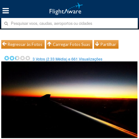
Regressar às Fotos
Carregar Fotos Suas
Partilhar
3
Votos (
2.33
Média) e
661
Visualizações