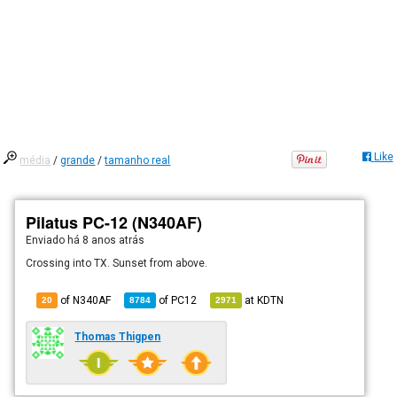
Like
média
/
grande
/
tamanho real
Pilatus PC-12 (N340AF)
Enviado há
8 anos atrás
Crossing into TX. Sunset from above.
of N340AF
of
PC12
at
KDTN
20
8784
2971
Thomas Thigpen