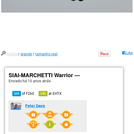
Like
média
/
grande
/
tamanho real
SIAI-MARCHETTI Warrior —
Enviado há
10 anos atrás
of
F260
at
EHTX
119
136
Peter Davis