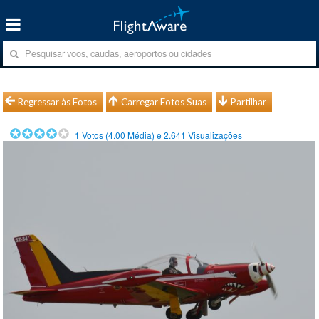
Regressar às Fotos
Carregar Fotos Suas
Partilhar
1
Votos (
4.00
Média) e
2.641
Visualizações