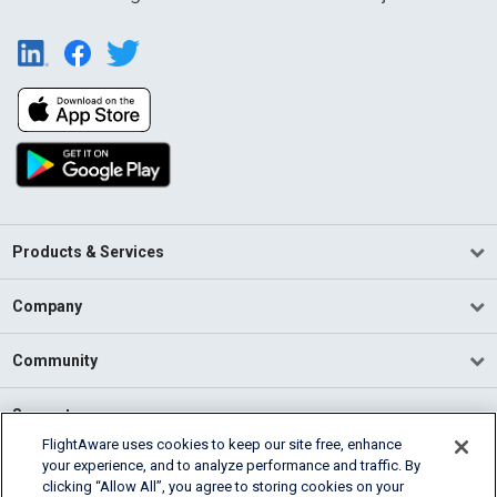
Products & Services
Company
Community
Support
FlightAware uses cookies to keep our site free, enhance
your experience, and to analyze performance and traffic. By
English (USA)
clicking “Allow All”, you agree to storing cookies on your
2026 FlightAware