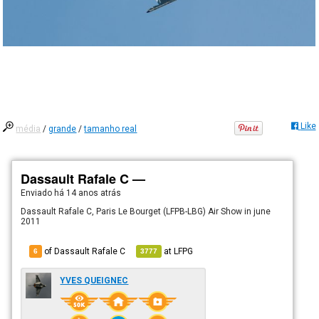
Like
média
/
grande
/
tamanho real
Dassault Rafale C —
Enviado há
14 anos atrás
Dassault Rafale C, Paris Le Bourget (LFPB-LBG) Air Show in june
2011
of Dassault Rafale C
at
LFPG
6
3777
YVES QUEIGNEC