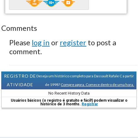
Comments
Please
log in
or
register
to post a
comment.
REGISTRO DE
Deseja um histórico completo para Dassault Rafale C a partir
ATIVIDADE
de 1998?
Compre agora. Comece dentro de uma hora.
No Recent History Data
Usuários básicos (o registro é gratuito e fácil!) podem visualizar o
histórico de 3 months.
Registrar