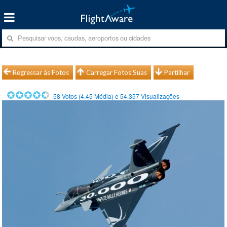
Regressar às Fotos
Carregar Fotos Suas
Partilhar
58
Votos (
4.45
Média) e
54.357
Visualizações