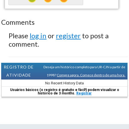
Comments
Please
log in
or
register
to post a
comment.
REGISTRO DE
Deseja um histórico completo para UR-CJN a partir de
ATIVIDADE
1998?
Compre agora. Comece dentro de uma hora.
No Recent History Data
Usuários básicos (o registro é gratuito e fácil!) podem visualizar o
histórico de 3 months.
Registrar