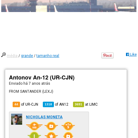
Like
média
/
grande
/
tamanho real
Antonov An-12 (UR-CJN)
Enviado há
7 anos atrás
FROM SANTANDER (LEXJ)
of UR-CJN
of
AN12
at
LIMC
44
1318
3691
NICHOLAS MONETA