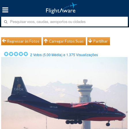
Regressar às Fotos
Carregar Fotos Suas
Partilhar
2
Votos (
5.00
Média) e
1.375
Visualizações