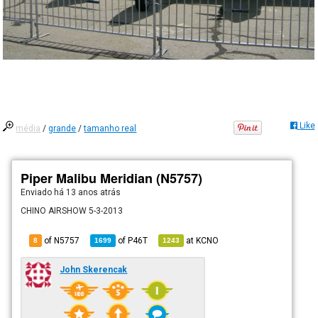
Like
média
/
grande
/
tamanho real
Piper Malibu Meridian (N5757)
Enviado há
13 anos atrás
CHINO AIRSHOW 5-3-2013
of N5757
of
P46T
at
KCNO
8
1699
1243
John Skerencak