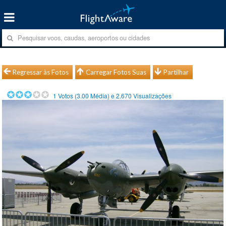
Regressar às Fotos
Carregar Fotos Suas
Partilhar
1
Votos (
3.00
Média) e
2.670
Visualizações