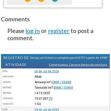
Comments
Please
log in
or
register
to post a
comment.
REGISTRO DE
Deseja um histórico completo para N5757 a partir de 1998?
ATIVIDADE
Compre agora. Comece dentro de uma hora.
26 de Jul de 2026
DATA
PA46
AERONAVE
Antwerp Int'l
(
ANR / EBAW
)
ORIGEM
Teesside Int'l
(
MME / EGNV
)
DESTINO
14:13
CEST
PARTIDA
15:07
BST
(
?
)
CHEGADA
1:54
DURAÇÃO
24 de Jul de 2026
DATA