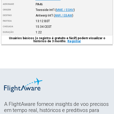
PA46
AERONAVE
Teesside Int'l
(
MME / EGNV
)
ORIGEM
Antwerp Int'l
(
ANR / EBAW
)
DESTINO
13:12
BST
PARTIDA
15:34
CEST
CHEGADA
1:22
DURAÇÃO
Usuários básicos (o registro é gratuito e fácil!) podem visualizar o
histórico de 3 months.
Registrar
A FlightAware fornece insights de voo precisos
em tempo real, históricos e preditivos para