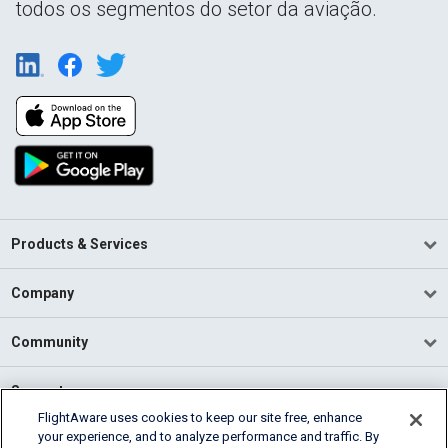
todos os segmentos do setor da aviação.
Products & Services
Company
Community
Support
FlightAware uses cookies to keep our site free, enhance
your experience, and to analyze performance and traffic. By
English (USA)