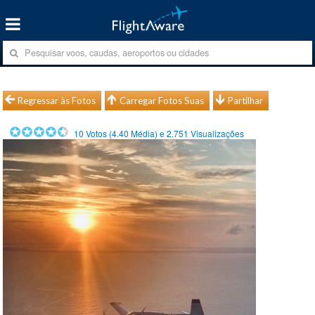
Regressar às Fotos
Carregar Fotos Suas
Partilhar
10
Votos (
4.40
Média) e
2.751
Visualizações