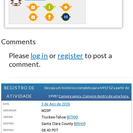
Comments
Please
log in
or
register
to post a
comment.
REGISTRO DE
Deseja um histórico completo para N9171Z a partir de
ATIVIDADE
1998?
Compre agora. Comece dentro de uma hora.
3 de Ago de 2026
DATA
M20P
AERONAVE
Truckee-Tahoe
(
KTRK
)
ORIGEM
Santa Clara County
(
KRHV
)
DESTINO
08:43
PDT
PARTIDA