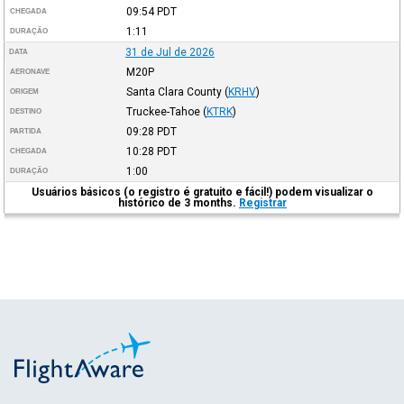
09:54
PDT
CHEGADA
1:11
DURAÇÃO
31 de Jul de 2026
DATA
M20P
AERONAVE
Santa Clara County
(
KRHV
)
ORIGEM
Truckee-Tahoe
(
KTRK
)
DESTINO
09:28
PDT
PARTIDA
10:28
PDT
CHEGADA
1:00
DURAÇÃO
Usuários básicos (o registro é gratuito e fácil!) podem visualizar o
histórico de 3 months.
Registrar