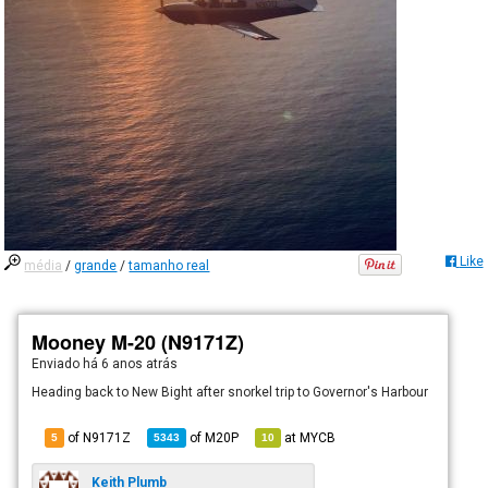
Like
média
/
grande
/
tamanho real
Mooney M-20 (N9171Z)
Enviado há
6 anos atrás
Heading back to New Bight after snorkel trip to Governor's Harbour
of N9171Z
of
M20P
at
MYCB
5
5343
10
Keith Plumb