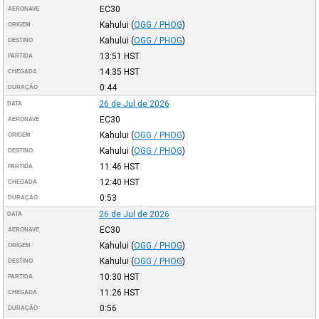
EC30
AERONAVE
Kahului
(
OGG / PHOG
)
ORIGEM
Kahului
(
OGG / PHOG
)
DESTINO
13:51
HST
PARTIDA
14:35
HST
CHEGADA
0:44
DURAÇÃO
26 de Jul de 2026
DATA
EC30
AERONAVE
Kahului
(
OGG / PHOG
)
ORIGEM
Kahului
(
OGG / PHOG
)
DESTINO
11:46
HST
PARTIDA
12:40
HST
CHEGADA
0:53
DURAÇÃO
26 de Jul de 2026
DATA
EC30
AERONAVE
Kahului
(
OGG / PHOG
)
ORIGEM
Kahului
(
OGG / PHOG
)
DESTINO
10:30
HST
PARTIDA
11:26
HST
CHEGADA
0:56
DURAÇÃO