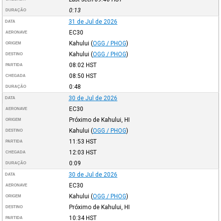
0:13
DURAÇÃO
31 de Jul de 2026
DATA
EC30
AERONAVE
Kahului
(
OGG / PHOG
)
ORIGEM
Kahului
(
OGG / PHOG
)
DESTINO
08:02
HST
PARTIDA
08:50
HST
CHEGADA
0:48
DURAÇÃO
30 de Jul de 2026
DATA
EC30
AERONAVE
Próximo de Kahului, HI
ORIGEM
Kahului
(
OGG / PHOG
)
DESTINO
11:53
HST
PARTIDA
12:03
HST
CHEGADA
0:09
DURAÇÃO
30 de Jul de 2026
DATA
EC30
AERONAVE
Kahului
(
OGG / PHOG
)
ORIGEM
Próximo de Kahului, HI
DESTINO
10:34
HST
PARTIDA