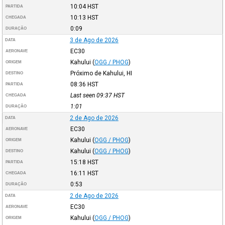
10:04
HST
PARTIDA
10:13
HST
CHEGADA
0:09
DURAÇÃO
3 de Ago de 2026
DATA
EC30
AERONAVE
Kahului
(
OGG / PHOG
)
ORIGEM
Próximo de Kahului, HI
DESTINO
08:36
HST
PARTIDA
Last seen 09:37
HST
CHEGADA
1:01
DURAÇÃO
2 de Ago de 2026
DATA
EC30
AERONAVE
Kahului
(
OGG / PHOG
)
ORIGEM
Kahului
(
OGG / PHOG
)
DESTINO
15:18
HST
PARTIDA
16:11
HST
CHEGADA
0:53
DURAÇÃO
2 de Ago de 2026
DATA
EC30
AERONAVE
Kahului
(
OGG / PHOG
)
ORIGEM