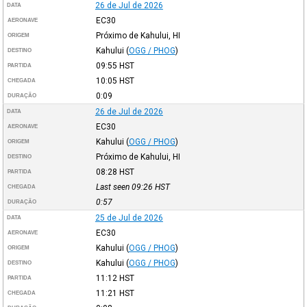
26 de Jul de 2026
DATA
EC30
AERONAVE
Próximo de Kahului, HI
ORIGEM
Kahului
(
OGG / PHOG
)
DESTINO
09:55
HST
PARTIDA
10:05
HST
CHEGADA
0:09
DURAÇÃO
26 de Jul de 2026
DATA
EC30
AERONAVE
Kahului
(
OGG / PHOG
)
ORIGEM
Próximo de Kahului, HI
DESTINO
08:28
HST
PARTIDA
Last seen 09:26
HST
CHEGADA
0:57
DURAÇÃO
25 de Jul de 2026
DATA
EC30
AERONAVE
Kahului
(
OGG / PHOG
)
ORIGEM
Kahului
(
OGG / PHOG
)
DESTINO
11:12
HST
PARTIDA
11:21
HST
CHEGADA