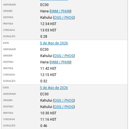
EC30
AERONAVE
Hana
(
HNM / PHHN
)
ORIGEM
Kahului
(
OGG / PHOG
)
DESTINO
12:34
HST
PARTIDA
13:03
HST
CHEGADA
0:28
DURAÇÃO
5 de Ago de 2026
DATA
EC30
AERONAVE
Kahului
(
OGG / PHOG
)
ORIGEM
Hana
(
HNM / PHHN
)
DESTINO
11:42
HST
PARTIDA
12:15
HST
CHEGADA
0:32
DURAÇÃO
5 de Ago de 2026
DATA
EC30
AERONAVE
Kahului
(
OGG / PHOG
)
ORIGEM
Kahului
(
OGG / PHOG
)
DESTINO
10:30
HST
PARTIDA
11:16
HST
CHEGADA
0:46
DURAÇÃO