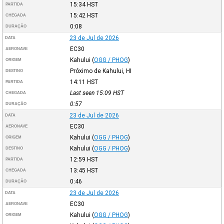
15:34
HST
PARTIDA
15:42
HST
CHEGADA
0:08
DURAÇÃO
23 de Jul de 2026
DATA
EC30
AERONAVE
Kahului
(
OGG / PHOG
)
ORIGEM
Próximo de Kahului, HI
DESTINO
14:11
HST
PARTIDA
Last seen 15:09
HST
CHEGADA
0:57
DURAÇÃO
23 de Jul de 2026
DATA
EC30
AERONAVE
Kahului
(
OGG / PHOG
)
ORIGEM
Kahului
(
OGG / PHOG
)
DESTINO
12:59
HST
PARTIDA
13:45
HST
CHEGADA
0:46
DURAÇÃO
23 de Jul de 2026
DATA
EC30
AERONAVE
Kahului
(
OGG / PHOG
)
ORIGEM