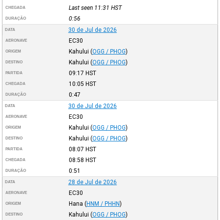
Last seen 11:31
HST
CHEGADA
0:56
DURAÇÃO
30 de Jul de 2026
DATA
EC30
AERONAVE
Kahului
(
OGG / PHOG
)
ORIGEM
Kahului
(
OGG / PHOG
)
DESTINO
09:17
HST
PARTIDA
10:05
HST
CHEGADA
0:47
DURAÇÃO
30 de Jul de 2026
DATA
EC30
AERONAVE
Kahului
(
OGG / PHOG
)
ORIGEM
Kahului
(
OGG / PHOG
)
DESTINO
08:07
HST
PARTIDA
08:58
HST
CHEGADA
0:51
DURAÇÃO
28 de Jul de 2026
DATA
EC30
AERONAVE
Hana
(
HNM / PHHN
)
ORIGEM
Kahului
(
OGG / PHOG
)
DESTINO