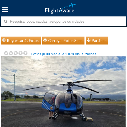
Regressar às Fotos
Carregar Fotos Suas
Partilhar
0
Votos (
0.00
Média) e
1.073
Visualizações