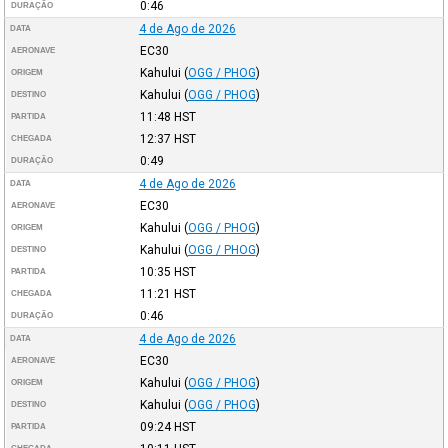
0:46
DURAÇÃO
4 de Ago de 2026
DATA
EC30
AERONAVE
Kahului
(
OGG / PHOG
)
ORIGEM
Kahului
(
OGG / PHOG
)
DESTINO
11:48
HST
PARTIDA
12:37
HST
CHEGADA
0:49
DURAÇÃO
4 de Ago de 2026
DATA
EC30
AERONAVE
Kahului
(
OGG / PHOG
)
ORIGEM
Kahului
(
OGG / PHOG
)
DESTINO
10:35
HST
PARTIDA
11:21
HST
CHEGADA
0:46
DURAÇÃO
4 de Ago de 2026
DATA
EC30
AERONAVE
Kahului
(
OGG / PHOG
)
ORIGEM
Kahului
(
OGG / PHOG
)
DESTINO
09:24
HST
PARTIDA