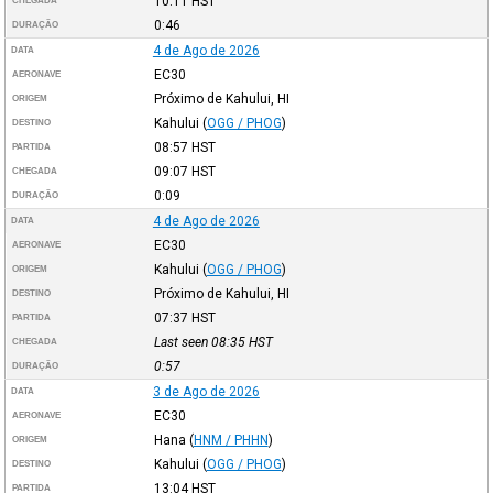
10:11
HST
CHEGADA
0:46
DURAÇÃO
4 de Ago de 2026
DATA
EC30
AERONAVE
Próximo de Kahului, HI
ORIGEM
Kahului
(
OGG / PHOG
)
DESTINO
08:57
HST
PARTIDA
09:07
HST
CHEGADA
0:09
DURAÇÃO
4 de Ago de 2026
DATA
EC30
AERONAVE
Kahului
(
OGG / PHOG
)
ORIGEM
Próximo de Kahului, HI
DESTINO
07:37
HST
PARTIDA
Last seen 08:35
HST
CHEGADA
0:57
DURAÇÃO
3 de Ago de 2026
DATA
EC30
AERONAVE
Hana
(
HNM / PHHN
)
ORIGEM
Kahului
(
OGG / PHOG
)
DESTINO
13:04
HST
PARTIDA