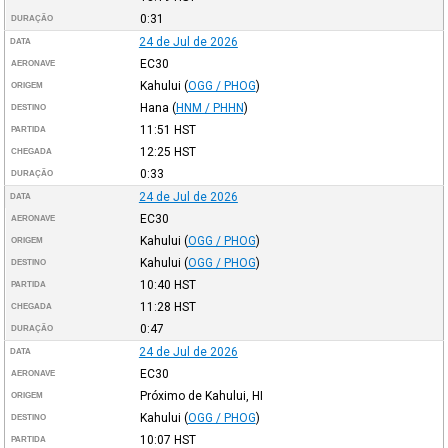
0:31
DURAÇÃO
24 de Jul de 2026
DATA
EC30
AERONAVE
Kahului
(
OGG / PHOG
)
ORIGEM
Hana
(
HNM / PHHN
)
DESTINO
11:51
HST
PARTIDA
12:25
HST
CHEGADA
0:33
DURAÇÃO
24 de Jul de 2026
DATA
EC30
AERONAVE
Kahului
(
OGG / PHOG
)
ORIGEM
Kahului
(
OGG / PHOG
)
DESTINO
10:40
HST
PARTIDA
11:28
HST
CHEGADA
0:47
DURAÇÃO
24 de Jul de 2026
DATA
EC30
AERONAVE
Próximo de Kahului, HI
ORIGEM
Kahului
(
OGG / PHOG
)
DESTINO
10:07
HST
PARTIDA