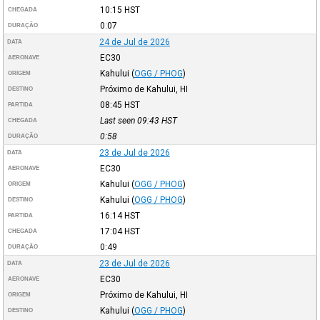
10:15
HST
CHEGADA
0:07
DURAÇÃO
24 de Jul de 2026
DATA
EC30
AERONAVE
Kahului
(
OGG / PHOG
)
ORIGEM
Próximo de Kahului, HI
DESTINO
08:45
HST
PARTIDA
Last seen 09:43
HST
CHEGADA
0:58
DURAÇÃO
23 de Jul de 2026
DATA
EC30
AERONAVE
Kahului
(
OGG / PHOG
)
ORIGEM
Kahului
(
OGG / PHOG
)
DESTINO
16:14
HST
PARTIDA
17:04
HST
CHEGADA
0:49
DURAÇÃO
23 de Jul de 2026
DATA
EC30
AERONAVE
Próximo de Kahului, HI
ORIGEM
Kahului
(
OGG / PHOG
)
DESTINO