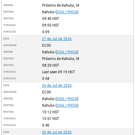
Próximo de Kahului, HI
ORIGEM
Kahului
(
OGG / PHOG
)
DESTINO
09:45
HST
PARTIDA
09:55
HST
CHEGADA
0:09
DURAÇÃO
27 de Jul de 2026
DATA
EC30
AERONAVE
Kahului
(
OGG / PHOG
)
ORIGEM
Próximo de Kahului, HI
DESTINO
08:20
HST
PARTIDA
Last seen 09:19
HST
CHEGADA
0:58
DURAÇÃO
26 de Jul de 2026
DATA
EC30
AERONAVE
Kahului
(
OGG / PHOG
)
ORIGEM
Kahului
(
OGG / PHOG
)
DESTINO
15:12
HST
PARTIDA
15:57
HST
CHEGADA
0:45
DURAÇÃO
26 de Jul de 2026
DATA