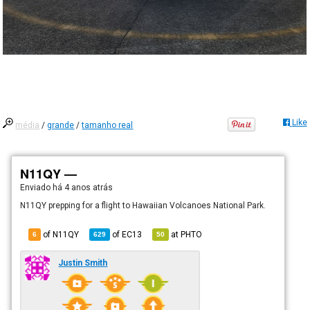
Like
média
/
grande
/
tamanho real
N11QY —
Enviado há
4 anos atrás
N11QY prepping for a flight to Hawaiian Volcanoes National Park.
of N11QY
of
EC13
at
PHTO
6
629
50
Justin Smith