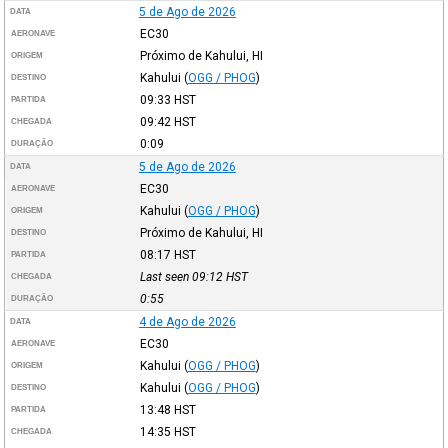
5 de Ago de 2026
DATA
EC30
AERONAVE
Próximo de Kahului, HI
ORIGEM
Kahului
(
OGG / PHOG
)
DESTINO
09:33
HST
PARTIDA
09:42
HST
CHEGADA
0:09
DURAÇÃO
5 de Ago de 2026
DATA
EC30
AERONAVE
Kahului
(
OGG / PHOG
)
ORIGEM
Próximo de Kahului, HI
DESTINO
08:17
HST
PARTIDA
Last seen 09:12
HST
CHEGADA
0:55
DURAÇÃO
4 de Ago de 2026
DATA
EC30
AERONAVE
Kahului
(
OGG / PHOG
)
ORIGEM
Kahului
(
OGG / PHOG
)
DESTINO
13:48
HST
PARTIDA
14:35
HST
CHEGADA