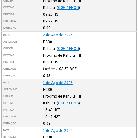
Próximo de Kahului, HI
ORIGEM
Kahului
(
OGG / PHOG
)
DESTINO
09:20
HST
PARTIDA
09:29
HST
CHEGADA
0:09
DURAÇÃO
2 de Ago de 2026
DATA
EC30
AERONAVE
Kahului
(
OGG / PHOG
)
ORIGEM
Próximo de Kahului, HI
DESTINO
08:01
HST
PARTIDA
Last seen 08:59
HST
CHEGADA
0:58
DURAÇÃO
1 de Ago de 2026
DATA
EC30
AERONAVE
Próximo de Kahului, HI
ORIGEM
Kahului
(
OGG / PHOG
)
DESTINO
15:40
HST
PARTIDA
15:49
HST
CHEGADA
0:08
DURAÇÃO
1 de Ago de 2026
DATA
EC30
AERONAVE