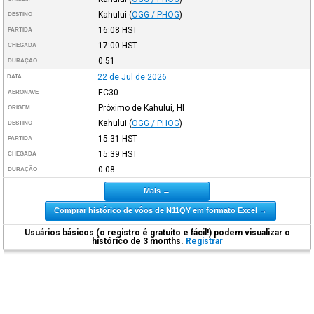
Kahului
(
OGG / PHOG
)
DESTINO
16:08
HST
PARTIDA
17:00
HST
CHEGADA
0:51
DURAÇÃO
22 de Jul de 2026
DATA
EC30
AERONAVE
Próximo de Kahului, HI
ORIGEM
Kahului
(
OGG / PHOG
)
DESTINO
15:31
HST
PARTIDA
15:39
HST
CHEGADA
0:08
DURAÇÃO
Mais →
Comprar histórico de vôos de N11QY em formato Excel →
Usuários básicos (o registro é gratuito e fácil!) podem visualizar o
histórico de 3 months.
Registrar