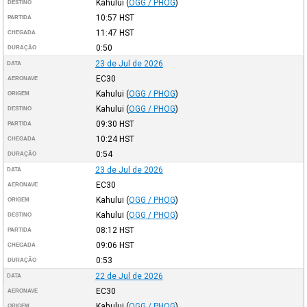
Kahului
(
OGG / PHOG
)
DESTINO
10:57
HST
PARTIDA
11:47
HST
CHEGADA
0:50
DURAÇÃO
23 de Jul de 2026
DATA
EC30
AERONAVE
Kahului
(
OGG / PHOG
)
ORIGEM
Kahului
(
OGG / PHOG
)
DESTINO
09:30
HST
PARTIDA
10:24
HST
CHEGADA
0:54
DURAÇÃO
23 de Jul de 2026
DATA
EC30
AERONAVE
Kahului
(
OGG / PHOG
)
ORIGEM
Kahului
(
OGG / PHOG
)
DESTINO
08:12
HST
PARTIDA
09:06
HST
CHEGADA
0:53
DURAÇÃO
22 de Jul de 2026
DATA
EC30
AERONAVE
Kahului
(
OGG / PHOG
)
ORIGEM