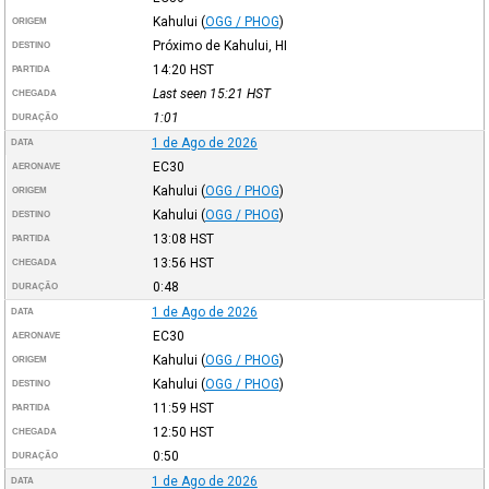
Kahului
(
OGG / PHOG
)
ORIGEM
Próximo de Kahului, HI
DESTINO
14:20
HST
PARTIDA
Last seen 15:21
HST
CHEGADA
1:01
DURAÇÃO
1 de Ago de 2026
DATA
EC30
AERONAVE
Kahului
(
OGG / PHOG
)
ORIGEM
Kahului
(
OGG / PHOG
)
DESTINO
13:08
HST
PARTIDA
13:56
HST
CHEGADA
0:48
DURAÇÃO
1 de Ago de 2026
DATA
EC30
AERONAVE
Kahului
(
OGG / PHOG
)
ORIGEM
Kahului
(
OGG / PHOG
)
DESTINO
11:59
HST
PARTIDA
12:50
HST
CHEGADA
0:50
DURAÇÃO
1 de Ago de 2026
DATA