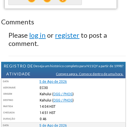
Comments
Please
log in
or
register
to post a
comment.
REGISTRO DE
Deseja um histórico completo para N11QY a partir de 1998?
ATIVIDADE
Compre agora. Comece dentro de uma hora.
5 de Ago de 2026
DATA
EC30
AERONAVE
Kahului
(
OGG / PHOG
)
ORIGEM
Kahului
(
OGG / PHOG
)
DESTINO
14:04
HST
PARTIDA
14:51
HST
CHEGADA
0:46
DURAÇÃO
5 de Ago de 2026
DATA