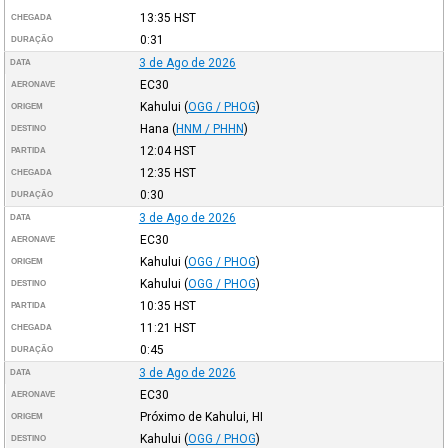
13:35
HST
CHEGADA
0:31
DURAÇÃO
3 de Ago de 2026
DATA
EC30
AERONAVE
Kahului
(
OGG / PHOG
)
ORIGEM
Hana
(
HNM / PHHN
)
DESTINO
12:04
HST
PARTIDA
12:35
HST
CHEGADA
0:30
DURAÇÃO
3 de Ago de 2026
DATA
EC30
AERONAVE
Kahului
(
OGG / PHOG
)
ORIGEM
Kahului
(
OGG / PHOG
)
DESTINO
10:35
HST
PARTIDA
11:21
HST
CHEGADA
0:45
DURAÇÃO
3 de Ago de 2026
DATA
EC30
AERONAVE
Próximo de Kahului, HI
ORIGEM
Kahului
(
OGG / PHOG
)
DESTINO