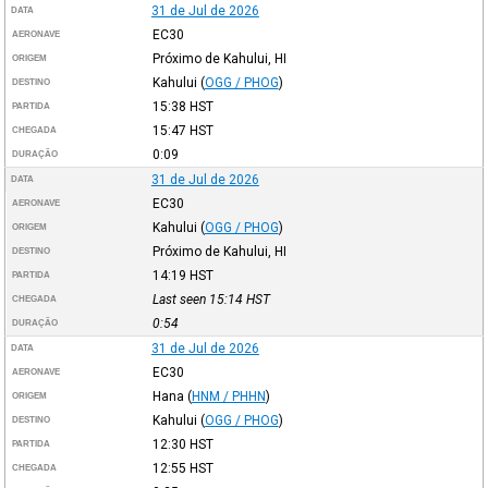
31 de Jul de 2026
DATA
EC30
AERONAVE
Próximo de Kahului, HI
ORIGEM
Kahului
(
OGG / PHOG
)
DESTINO
15:38
HST
PARTIDA
15:47
HST
CHEGADA
0:09
DURAÇÃO
31 de Jul de 2026
DATA
EC30
AERONAVE
Kahului
(
OGG / PHOG
)
ORIGEM
Próximo de Kahului, HI
DESTINO
14:19
HST
PARTIDA
Last seen 15:14
HST
CHEGADA
0:54
DURAÇÃO
31 de Jul de 2026
DATA
EC30
AERONAVE
Hana
(
HNM / PHHN
)
ORIGEM
Kahului
(
OGG / PHOG
)
DESTINO
12:30
HST
PARTIDA
12:55
HST
CHEGADA