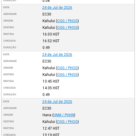
0:08
DURAÇÃO
24 de Jul de 2026
DATA
EC30
AERONAVE
Kahului
(
OGG / PHOG
)
ORIGEM
Kahului
(
OGG / PHOG
)
DESTINO
16:03
HST
PARTIDA
16:52
HST
CHEGADA
0:49
DURAÇÃO
24 de Jul de 2026
DATA
EC30
AERONAVE
Kahului
(
OGG / PHOG
)
ORIGEM
Kahului
(
OGG / PHOG
)
DESTINO
13:45
HST
PARTIDA
14:35
HST
CHEGADA
0:49
DURAÇÃO
24 de Jul de 2026
DATA
EC30
AERONAVE
Hana
(
HNM / PHHN
)
ORIGEM
Kahului
(
OGG / PHOG
)
DESTINO
12:47
HST
PARTIDA
13:19
HST
CHEGADA