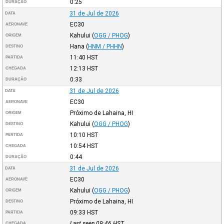
0:25
DURAÇÃO
31 de Jul de 2026
DATA
EC30
AERONAVE
Kahului
(
OGG / PHOG
)
ORIGEM
Hana
(
HNM / PHHN
)
DESTINO
11:40
HST
PARTIDA
12:13
HST
CHEGADA
0:33
DURAÇÃO
31 de Jul de 2026
DATA
EC30
AERONAVE
Próximo de Lahaina, HI
ORIGEM
Kahului
(
OGG / PHOG
)
DESTINO
10:10
HST
PARTIDA
10:54
HST
CHEGADA
0:44
DURAÇÃO
31 de Jul de 2026
DATA
EC30
AERONAVE
Kahului
(
OGG / PHOG
)
ORIGEM
Próximo de Lahaina, HI
DESTINO
09:33
HST
PARTIDA
Last seen 09:46
HST
CHEGADA