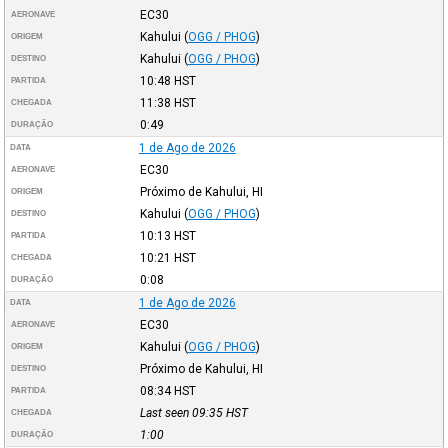
EC30
AERONAVE
Kahului
(
OGG / PHOG
)
ORIGEM
Kahului
(
OGG / PHOG
)
DESTINO
10:48
HST
PARTIDA
11:38
HST
CHEGADA
0:49
DURAÇÃO
1 de Ago de 2026
DATA
EC30
AERONAVE
Próximo de Kahului, HI
ORIGEM
Kahului
(
OGG / PHOG
)
DESTINO
10:13
HST
PARTIDA
10:21
HST
CHEGADA
0:08
DURAÇÃO
1 de Ago de 2026
DATA
EC30
AERONAVE
Kahului
(
OGG / PHOG
)
ORIGEM
Próximo de Kahului, HI
DESTINO
08:34
HST
PARTIDA
Last seen 09:35
HST
CHEGADA
1:00
DURAÇÃO