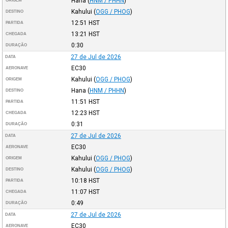
Hana
(
HNM / PHHN
)
ORIGEM
Kahului
(
OGG / PHOG
)
DESTINO
12:51
HST
PARTIDA
13:21
HST
CHEGADA
0:30
DURAÇÃO
27 de Jul de 2026
DATA
EC30
AERONAVE
Kahului
(
OGG / PHOG
)
ORIGEM
Hana
(
HNM / PHHN
)
DESTINO
11:51
HST
PARTIDA
12:23
HST
CHEGADA
0:31
DURAÇÃO
27 de Jul de 2026
DATA
EC30
AERONAVE
Kahului
(
OGG / PHOG
)
ORIGEM
Kahului
(
OGG / PHOG
)
DESTINO
10:18
HST
PARTIDA
11:07
HST
CHEGADA
0:49
DURAÇÃO
27 de Jul de 2026
DATA
EC30
AERONAVE